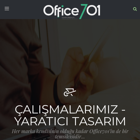
ÇALIŞMALARIMIZ -
YARATICI TASARIM
Her marka kendisinin olduğu kadar Office701’in de bir
temsilcisidir...