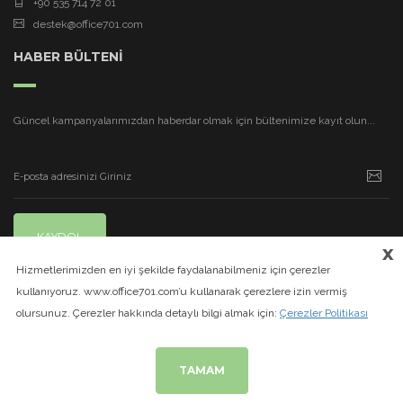
+90 535 714 72 01
destek@office701.com
HABER BÜLTENİ
Güncel kampanyalarımızdan haberdar olmak için bültenimize kayıt olun...
KAYDOL
x
Hizmetlerimizden en iyi şekilde faydalanabilmeniz için çerezler
kullanıyoruz. www.office701.com’u kullanarak çerezlere izin vermiş
olursunuz. Çerezler hakkında detaylı bilgi almak için:
Çerezler Politikası
TAMAM
© 2020
www.office701.com
| Tüm Hakları Saklıdır.