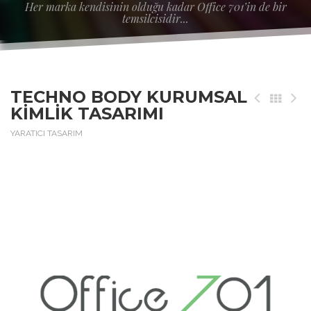
Her marka kendisinin olduğu kadar Office 701’in de bir
temsilcisidir...
TECHNO BODY KURUMSAL
KIMLIK TASARIMI
YARATICI TASARIM