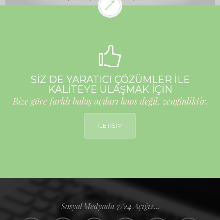
SİZ DE YARATICI ÇÖZÜMLER İLE
KALİTEYE ULAŞMAK İÇİN
Bize göre farklı bakış açıları kaos değil, zenginliktir.
İLETİŞİM
Sosyal Medyada 7/24 Açığız...