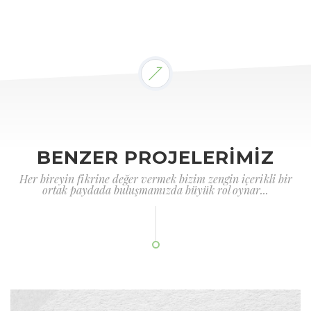
BENZER PROJELERİMİZ
Her bireyin fikrine değer vermek bizim zengin içerikli bir
ortak paydada buluşmamızda büyük rol oynar...