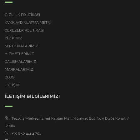
GIZLILIK POLITIKASI
KVKK AYDINLATMA METNI
ÇEREZLER POLITIKASI
BİZ KİMİZ
SERTİFİKALARIMIZ
HİZMETLERİMİZ
ÇALIŞMALARIMIZ
MARKALARIMIZ
BLOG
İLETİŞİM
İLETİŞİM BİLGİLERİMİZ!
Tezol İş Merkezi İsmet Kaptan Mah. Hürriyet Bul. No:5 D:401 Konak /
İZMİR
+90 850 441 4 701