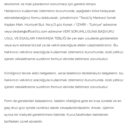
ekonomik ve mali çıkarlarının korunması için gerekli olması.
Haklarınızı kullanmak istemeniz durumunda, aşağıdaki linke tıklayarak
edinebileceğiniz formu doldurarak, şirketimizin "Tezol İş Merkezi İsmet
Kaptan Mah. Hürriyet Bul. No:5 D:401 Konak / İZMİR - Türkiye" adresine
veya destek@office701.com adresine VERİ SORUMLUSUNA BAŞVURU
USUL VE ESASLARI HAKKINDA TEBLİĞ'de yer alan usullerle gönderebilir
veya aynı adrese bizzat ya da vekili aracılığıyla elden ulaştırabilirsiniz. Bu
hakkınızı vekiliniz aracılığıyla kullanmak istemeniz durumunda, özel yetkiyi
içeren vekaletname suretinin formun ekinde iletilmesi zorunludur.
Kimliğinizi tevsik edici belgelerin, varsa talebinizi destekleyici belgelerin, bu
hakkınızı vekiliniz aracılığıyla kullanmak istemeniz durumunda, özel yetkiyi
içeren vekaletname suretinin formun ekinde iletilmesi zorunludur.
Form ile gönderilen talepleriniz, talebin niteliğine göre en kısa sürede ve en
geç otuz gün içinde ücretsiz olarak cevaplandırılacaktır. Ancak, işlemin
ayrıca bir maliyeti gerektirmesi hâlinde, Kurul tarafından belirlenen
tarifedeki ücret alınabilir.