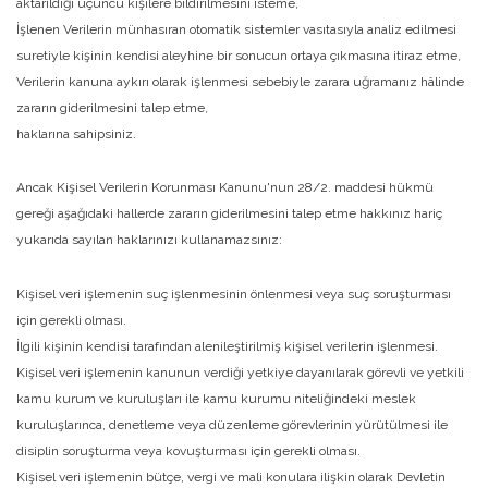
aktarıldığı üçüncü kişilere bildirilmesini isteme,
İşlenen Verilerin münhasıran otomatik sistemler vasıtasıyla analiz edilmesi
suretiyle kişinin kendisi aleyhine bir sonucun ortaya çıkmasına itiraz etme,
Verilerin kanuna aykırı olarak işlenmesi sebebiyle zarara uğramanız hâlinde
zararın giderilmesini talep etme,
haklarına sahipsiniz.
Ancak Kişisel Verilerin Korunması Kanunu'nun 28/2. maddesi hükmü
gereği aşağıdaki hallerde zararın giderilmesini talep etme hakkınız hariç
yukarıda sayılan haklarınızı kullanamazsınız:
Kişisel veri işlemenin suç işlenmesinin önlenmesi veya suç soruşturması
için gerekli olması.
İlgili kişinin kendisi tarafından alenileştirilmiş kişisel verilerin işlenmesi.
Kişisel veri işlemenin kanunun verdiği yetkiye dayanılarak görevli ve yetkili
kamu kurum ve kuruluşları ile kamu kurumu niteliğindeki meslek
kuruluşlarınca, denetleme veya düzenleme görevlerinin yürütülmesi ile
disiplin soruşturma veya kovuşturması için gerekli olması.
Kişisel veri işlemenin bütçe, vergi ve mali konulara ilişkin olarak Devletin