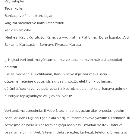
Pay sahipleri
Tedarikçiler
Bankalar ve finans kuruluşları
Yargısal merciler ve kamu otoriterleri
Yeniden satıcılar
Merkezi Kayıt Kuruluşu, Kamuyu Aydınlatma Platformu, Borsa İstanbul A.Ş.,
Saklama Kuruluşları, Sermaye Piyasası Kurulu
3. Kişisel veri toplama yöntemlerimiz ve toplamamızın hukuki sebepleri
nelerdir?
Kişisel verilerinizi; Politikanın, Kanunun ve ilgili sair mevzuatın
düzenlemelerine uygun olarak, yazılı, sözlü, elektronik yollardan,
görüntü/ses kaydı yoluyla veya fiziksel olarak sizinle karşı karşıya gelmek
suretiyle toplayabiliyor ve işleyebiliyoruz.
Veri toplama sürecimiz; i) Web Sitesi, mobil uygulamalar, e-posta, işe alım
portalları dahil üçüncü şahıslara ait dijital mecralar veya yazılım üzerinden; ii)
sözleşmeler, başvurular, formlar, çağrı merkezi, uzaktan destek, satış ve
pazarlama birimi, Web Siteleri'ndeki çerezler, kartvizit, telefon gibi vasıtalar