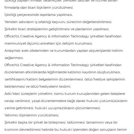
İşbirliği yapılan firmalar, tedarikçiler, yeniden satıcılar ve hizmet alınan
firmalarla olan ticari ilişkilerin yürütülmesi,
İşbirliği çerçevesinde raporlama yapılması,
Yeniden satıcıların iş ortaklığı başvuru sürecinin değerlendirilmesi,
Şirketin ticari stratejilerinin geliştirilmesi ve planlarının yapılması,
Office701 Creative Agency & Information Technology şirketleri tarafından
memnuniyet ölçümü anketleri için iletişim kurulması,
Anlaşmalı web sitelerinden ve kurumlardan yapılan alışverişlerde indirim
sağlanması,
Office701 Creative Agency & Information Technology şirketleri tarafından
düzenlenen etkinliklerde/eğitimlerde katılımcı kaydının oluşturulması,
sertifikaların/katılım belgelerinin düzenlenmesi, ödül/hediye sahiplerinin
belirlenmesi ve ödül/hediyelerin teslimi,
Adli/idari süreçlerin yönetimi, kamu kurum kuruşlarından gelen taleplere
cevap verilmesi, yasal düzenlemelere bağlı olarak hukuki yükümlülüklerin
yerine getirilmesi, hukuki uyuşmazlıkların çözümlenmesi,
Yatırımcı ilişkilerinin yürütülmesi,
Şirketin başka bir şirket ile birleşmesi, bölünmesi, tamamının veya bir
kısmının devredilmesi halinde bu hukuki işlemden doğan sonuçların temin