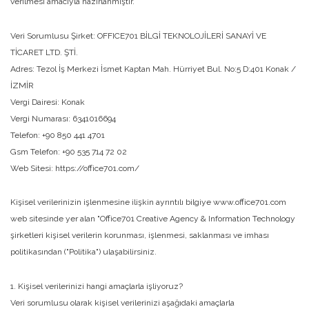
verilmesi amacıyla hazırlanmıştır.
Veri Sorumlusu Şirket:
OFFICE701 BİLGİ TEKNOLOJİLERİ SANAYİ VE
TİCARET LTD. ŞTİ.
Adres:
Tezol İş Merkezi İsmet Kaptan Mah. Hürriyet Bul. No:5 D:401 Konak /
İZMİR
Vergi Dairesi:
Konak
Vergi Numarası:
6341016694
Telefon:
+90 850 441 4701
Gsm Telefon:
+90 535 714 72 02
Web Sitesi:
https://office701.com/
Kişisel verilerinizin işlenmesine ilişkin ayrıntılı bilgiye www.office701.com
web sitesinde yer alan "Office701 Creative Agency & Information Technology
şirketleri kişisel verilerin korunması, işlenmesi, saklanması ve imhası
politikasından ("Politika") ulaşabilirsiniz.
1. Kişisel verilerinizi hangi amaçlarla işliyoruz?
Veri sorumlusu olarak kişisel verilerinizi aşağıdaki amaçlarla