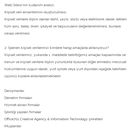
Web Sitesi'nin kullanım analizi,
Kişisel veri envanterinin oluşturulması,
Kişisel verilere ilişkin olanlar dahil, yazılı, sözlü veya elektronik olarak iletilen
tüm soru, talep, öneri, şikâyet ve başvuruların değerlendirilmesi, bunlara
cevap verilmesi.
2. İşlenen kişisel verilerinizi kimlere hangi amaçlarla aktarıyoruz?
Kişisel verileriniz, yukarıda 1. maddede belirttiğimiz amaçlar kapsamında ve
kanun ve kişisel verilere ilişkin yürürlükte bulunan diğer emredici mevzuat
hükümlerine uygun olarak, yurt içinde veya yurt dışındaki aşağıda belirtilen
üçüncü kişilere aktarılabilmektedir:
Danışmanlar
Denetim firmaları
Hizmet alınan firmalar
İşbirliği yapılan firmalar
Office701 Creative Agency & Information Technology şirketleri
Müşteriler