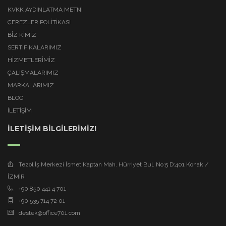
KVKK AYDINLATMA METNI
ÇEREZLER POLITIKASI
BİZ KİMİZ
SERTİFİKALARIMIZ
HİZMETLERİMİZ
ÇALIŞMALARIMIZ
MARKALARIMIZ
BLOG
İLETİŞİM
İLETİŞİM BİLGİLERİMİZ!
Tezol İş Merkezi İsmet Kaptan Mah. Hürriyet Bul. No:5 D:401 Konak /
İZMİR
+90 850 441 4 701
+90 535 714 72 01
destek@office701.com