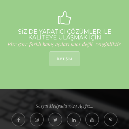
SİZ DE YARATICI ÇÖZÜMLER İLE
KALİTEYE ULAŞMAK İÇİN
Bize göre farklı bakış açıları kaos değil, zenginliktir.
İLETİŞİM
Sosyal Medyada 7/24 Açığız...