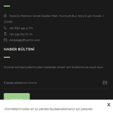
Tezol İş Merkezi İsmet Kaptan Mah. Hürriyet Bul. No:5 D:401 Konak /
İZMİR
+90 850 441 4 701
+90 535 714 72 01
destek@office701.com
HABER BÜLTENİ
Güncel kampanyalarımızdan haberdar olmak için bültenimize kayıt olun...
KAYDOL
x
Hizmetlerimizden en iyi şekilde faydalanabilmeniz için çerezler