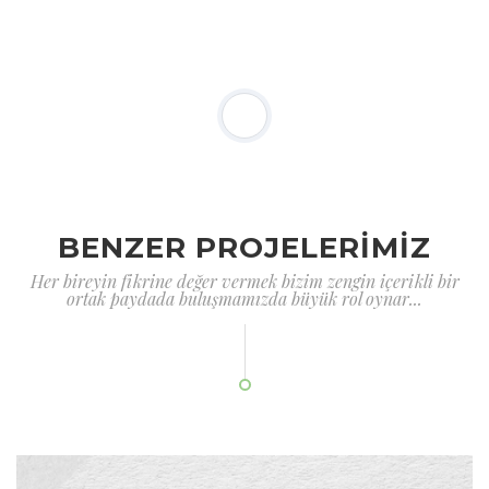
BENZER PROJELERİMİZ
Her bireyin fikrine değer vermek bizim zengin içerikli bir
ortak paydada buluşmamızda büyük rol oynar...