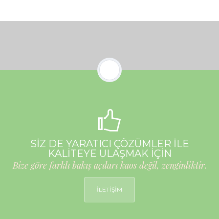
SİZ DE YARATICI ÇÖZÜMLER İLE
KALİTEYE ULAŞMAK İÇİN
Bize göre farklı bakış açıları kaos değil, zenginliktir.
İLETİŞİM