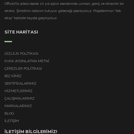
Office701 ailesi olarak 10 yılı aşkın alanlarında uzman, genç ve dinamik bir
ekibiz. Şimdinin nabzını tutuyor, geleceği planlıyoruz. Projelerimizi “tek
ekip” halinde hayata geçiriyoruz.
SİTE HARİTASI
GIZLILIK POLITIKASI
KVKK AYDINLATMA METNI
ÇEREZLER POLITIKASI
BİZ KİMİZ
SERTİFİKALARIMIZ
HİZMETLERİMİZ
ÇALIŞMALARIMIZ
MARKALARIMIZ
BLOG
İLETİŞİM
İLETİŞİM BİLGİLERİMİZ!