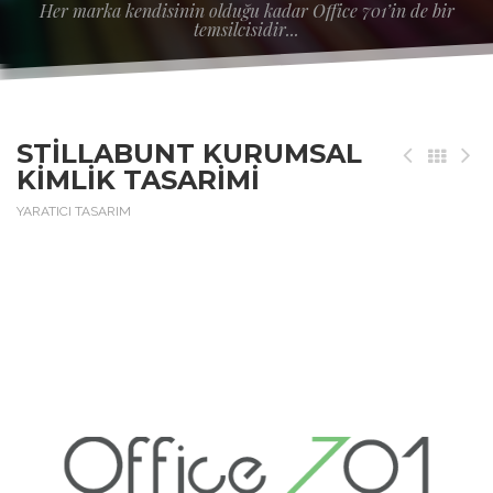
Her marka kendisinin olduğu kadar Office 701’in de bir
temsilcisidir...
STILLABUNT KURUMSAL
KIMLIK TASARIMI
YARATICI TASARIM