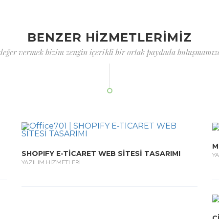
BENZER HİZMETLERİMİZ
 değer vermek bizim zengin içerikli bir ortak paydada buluşmamızd
M
SHOPIFY E-TİCARET WEB SİTESİ TASARIMI
YA
YAZILIM HİZMETLERİ
C