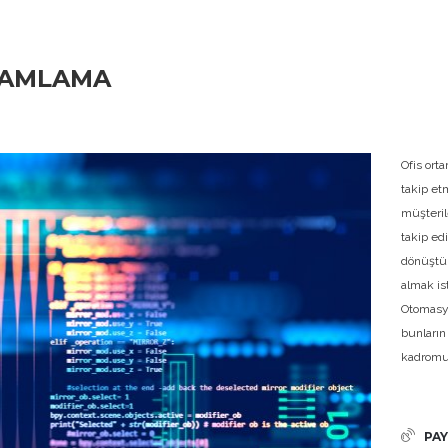
RAMLAMA
Ofis ort
takip et
müşteril
takip edi
dönüştü
almak is
Otomasyo
bunların
kadromuz
PAY