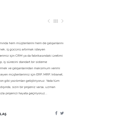
amında hem müşterilerini hem de çalışanlarını
mek, iş gücünü artırmak isteyen
erimiz için CRM ya da fabrikasındaki üretimi
p, iş sürecini standart bir sisteme
rmek ve çalışanlarından maksimum verimi
teyen müşterilerimiz için ERP, MRP, Intranet,
n gibi yazılımları geliştiriyoruz. Yada tüm
 dışında, sizin bir projeniz varsa, uzman
la projenizi hayata geçiriyoruz...
LAŞ