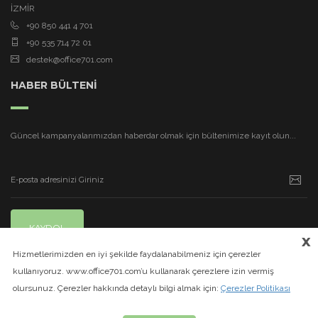
İZMİR
+90 850 441 4 701
+90 535 714 72 01
destek@office701.com
HABER BÜLTENİ
Güncel kampanyalarımızdan haberdar olmak için bültenimize kayıt olun...
KAYDOL
x
Hizmetlerimizden en iyi şekilde faydalanabilmeniz için çerezler
kullanıyoruz. www.office701.com’u kullanarak çerezlere izin vermiş
olursunuz. Çerezler hakkında detaylı bilgi almak için:
Çerezler Politikası