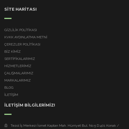
SİTE HARİTASI
GIZLILIK POLITIKASI
KVKK AYDINLATMA METNI
ÇEREZLER POLITIKASI
BİZ KİMİZ
SERTİFİKALARIMIZ
HİZMETLERİMİZ
ÇALIŞMALARIMIZ
MARKALARIMIZ
BLOG
İLETİŞİM
İLETİŞİM BİLGİLERİMİZ!
Tezol İş Merkezi İsmet Kaptan Mah. Hürriyet Bul. No:5 D:401 Konak /