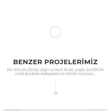
BENZER PROJELERİMİZ
Her bireyin fikrine değer vermek bizim zengin içerikli bir
ortak paydada buluşmamızda büyük rol oynar...