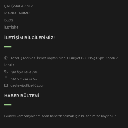
ÇALIŞMALARIMIZ
MARKALARIMIZ
BLOG
İLETİŞİM
İLETİŞİM BİLGİLERİMİZ!
Tezol İş Merkezi İsmet Kaptan Mah. Hürriyet Bul. No:5 D:401 Konak /
İZMİR
+90 850 441 4 701
+90 535 714 72 01
destek@office701.com
HABER BÜLTENİ
Güncel kampanyalarımızdan haberdar olmak için bültenimize kayıt olun...