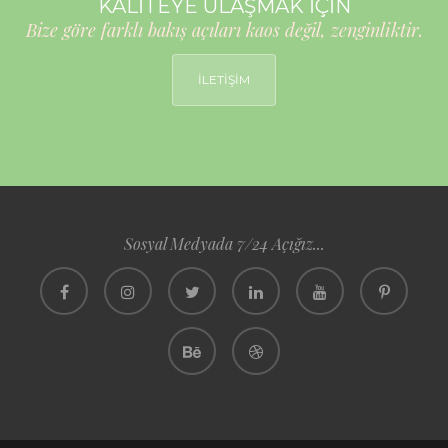
KALİTEYE ULAŞMAK İÇİN
Bize göre farklı bakış açıları kaos değil, zenginliktir.
İLETİŞİM
Sosyal Medyada 7/24 Açığız...