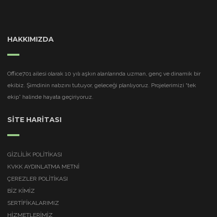
HAKKIMIZDA
Office701 ailesi olarak 10 yılı aşkın alanlarında uzman, genç ve dinamik bir
ekibiz. Şimdinin nabzını tutuyor, geleceği planlıyoruz. Projelerimizi “tek
ekip” halinde hayata geçiriyoruz.
SİTE HARİTASI
GIZLILIK POLITIKASI
KVKK AYDINLATMA METNI
ÇEREZLER POLITIKASI
BİZ KİMİZ
SERTİFİKALARIMIZ
HİZMETLERİMİZ