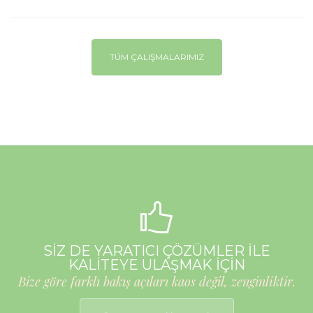
TÜM ÇALIŞMALARIMIZ
SİZ DE YARATICI ÇÖZÜMLER İLE
KALİTEYE ULAŞMAK İÇİN
Bize göre farklı bakış açıları kaos değil, zenginliktir.