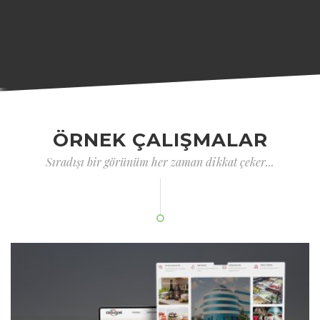
ÖRNEK ÇALIŞMALAR
Sıradışı bir görünüm her zaman dikkat çeker...