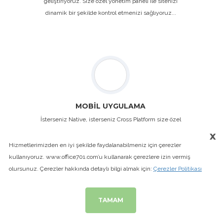
geliştiriyoruz. Size özel yönetim paneli ile sitenizi
dinamik bir şekilde kontrol etmenizi sağlıyoruz...
MOBİL UYGULAMA
İsterseniz Native, isterseniz Cross Platform size özel
mobil uygulamalar geliştiriyoruz. İster bir projeniz
x
olsun, isterse web sitenizin mobil uygulama
Hizmetlerimizden en iyi şekilde faydalanabilmeniz için çerezler
versiyonunu uzman ekiplerimizle tasarlayıp, hayata
kullanıyoruz. www.office701.com’u kullanarak çerezlere izin vermiş
geçiriyoruz...
olursunuz. Çerezler hakkında detaylı bilgi almak için:
Çerezler Politikası
TAMAM