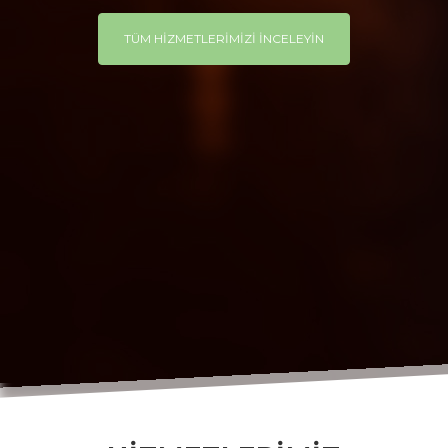
TÜM HİZMETLERİMİZİ İNCELEYİN