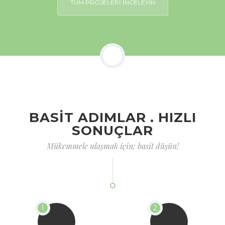
TÜM PROJELERİ İNCELEYİN
BASİT ADIMLAR . HIZLI
SONUÇLAR
Mükemmele ulaşmak için; basit düşün!