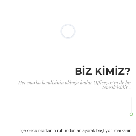
BİZ KİMİZ?
Her marka kendisinin olduğu kadar Office701’in de bir
temsilcisidir...
İşe önce markanın ruhundan anlayarak başlıyor, markanın