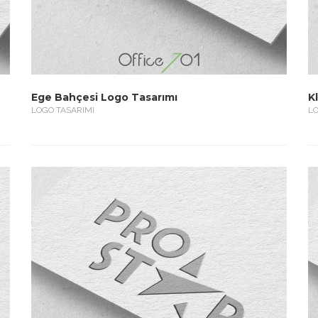
Ege Bahçesi Logo Tasarımı
K
LOGO TASARIMI
LO