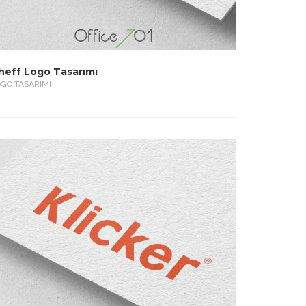
heff Logo Tasarımı
GO TASARIMI