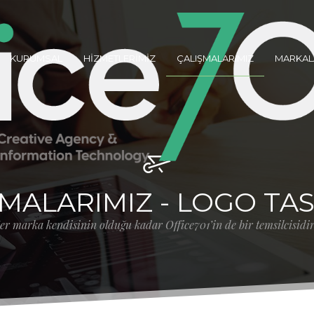
KURUMSAL
HİZMETLERİMİZ
ÇALIŞMALARIMIZ
MARKAL
MALARIMIZ - LOGO TA
er marka kendisinin olduğu kadar Office701’in de bir temsilcisidir.