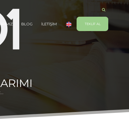
ARIMIZ
BLOG
İLETİŞİM
TEKLİF AL
SARIMI
..