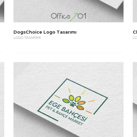
DogsChoice Logo Tasarımı
C
LOGO TASARIMI
LO