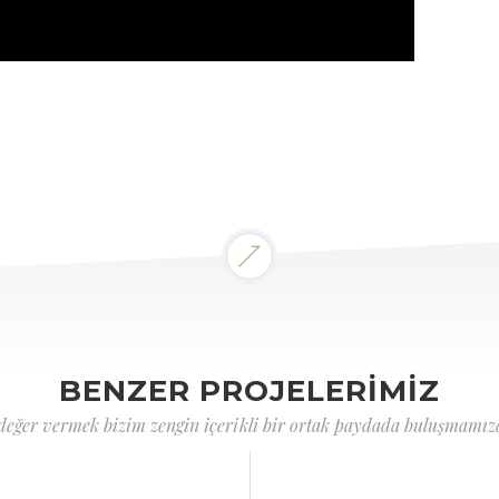
BENZER PROJELERİMİZ
 değer vermek bizim zengin içerikli bir ortak paydada buluşmamızd