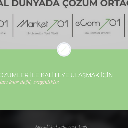
ÇÖZÜMLER İLE KALİTEYE ULAŞMAK İÇİN
ları kaos değil, zenginliktir.
Sosyal Medyada 7/24 Açığız...