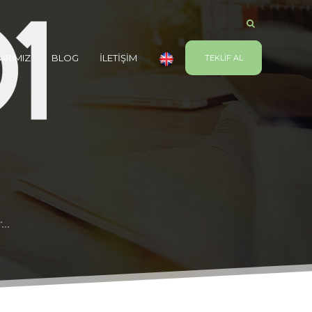
ARIMIZ
BLOG
İLETİŞİM
TEKLİF AL
...