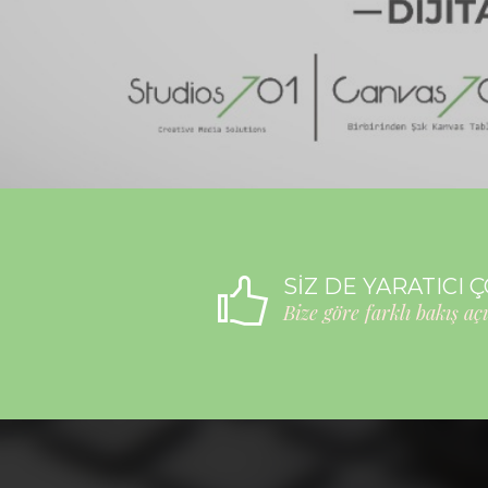
SİZ DE YARATICI 
Bize göre farklı bakış açı