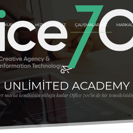
KURUMSAL
HİZMETLERİMİZ
ÇALIŞMALARIMIZ
MARKAL
UNLIMITED ACADEMY
r marka kendisinin olduğu kadar Office 701’in de bir temsilcisidir