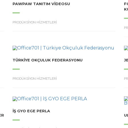
PAWPAW TANITIM VIDEOSU
F
K
PRODÜKSİYON HİZMETLERİ
P
TÜRKIYE OKÇULUK FEDERASYONU
J
PRODÜKSİYON HİZMETLERİ
P
İŞ GYO EGE PERLA
ER
U