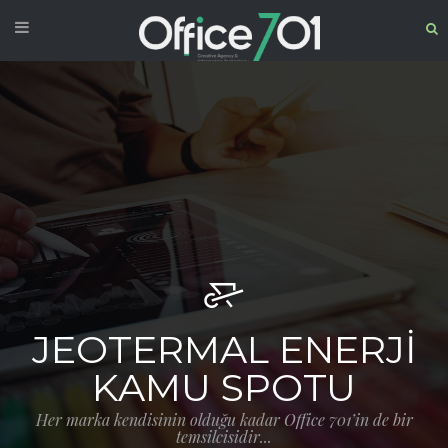
JEOTERMAL ENERJI
KAMU SPOTU
Her marka kendisinin olduğu kadar Office 701’in de bir
temsilcisidir...