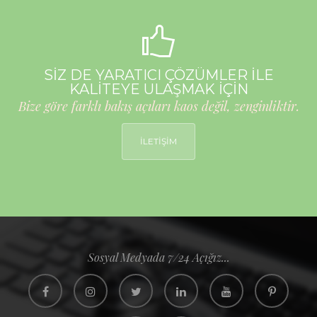
SİZ DE YARATICI ÇÖZÜMLER İLE
KALİTEYE ULAŞMAK İÇİN
Bize göre farklı bakış açıları kaos değil, zenginliktir.
İLETİŞİM
Sosyal Medyada 7/24 Açığız...