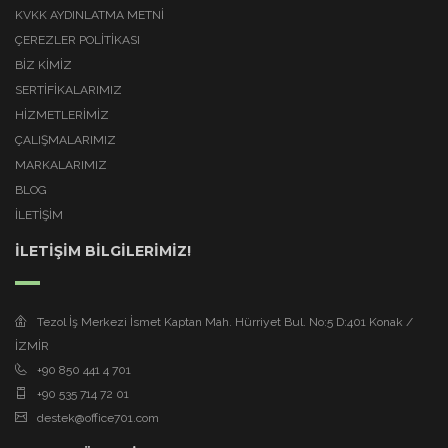
KVKK AYDINLATMA METNI
ÇEREZLER POLITIKASI
BİZ KİMİZ
SERTİFİKALARIMIZ
HİZMETLERİMİZ
ÇALIŞMALARIMIZ
MARKALARIMIZ
BLOG
İLETİŞİM
İLETİŞİM BİLGİLERİMİZ!
Tezol İş Merkezi İsmet Kaptan Mah. Hürriyet Bul. No:5 D:401 Konak /
İZMİR
+90 850 441 4 701
+90 535 714 72 01
destek@office701.com