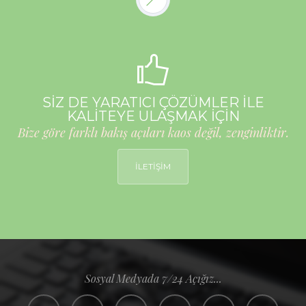
SİZ DE YARATICI ÇÖZÜMLER İLE
KALİTEYE ULAŞMAK İÇİN
Bize göre farklı bakış açıları kaos değil, zenginliktir.
İLETİŞİM
Sosyal Medyada 7/24 Açığız...