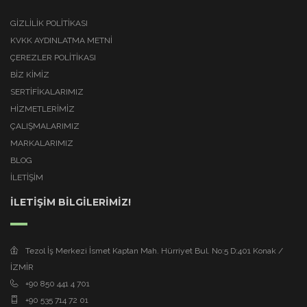
GIZLILIK POLITIKASI
KVKK AYDINLATMA METNI
ÇEREZLER POLITIKASI
BİZ KİMİZ
SERTİFİKALARIMIZ
HİZMETLERİMİZ
ÇALIŞMALARIMIZ
MARKALARIMIZ
BLOG
İLETİŞİM
İLETİŞİM BİLGİLERİMİZ!
Tezol İş Merkezi İsmet Kaptan Mah. Hürriyet Bul. No:5 D:401 Konak /
İZMİR
+90 850 441 4 701
+90 535 714 72 01