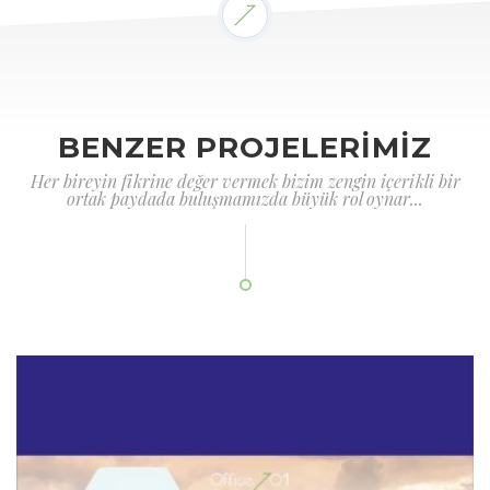
BENZER PROJELERİMİZ
Her bireyin fikrine değer vermek bizim zengin içerikli bir
ortak paydada buluşmamızda büyük rol oynar...