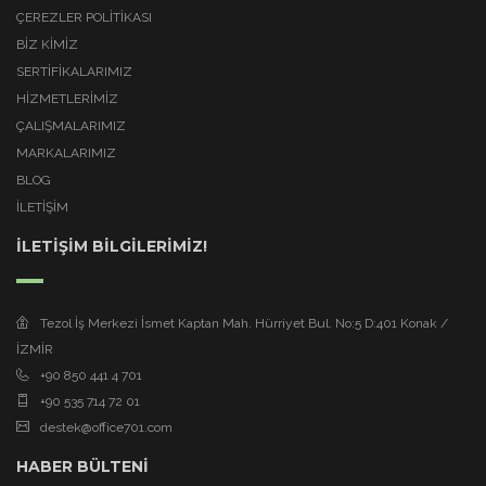
ÇEREZLER POLITIKASI
BİZ KİMİZ
SERTİFİKALARIMIZ
HİZMETLERİMİZ
ÇALIŞMALARIMIZ
MARKALARIMIZ
BLOG
İLETİŞİM
İLETİŞİM BİLGİLERİMİZ!
Tezol İş Merkezi İsmet Kaptan Mah. Hürriyet Bul. No:5 D:401 Konak /
İZMİR
+90 850 441 4 701
+90 535 714 72 01
destek@office701.com
HABER BÜLTENİ