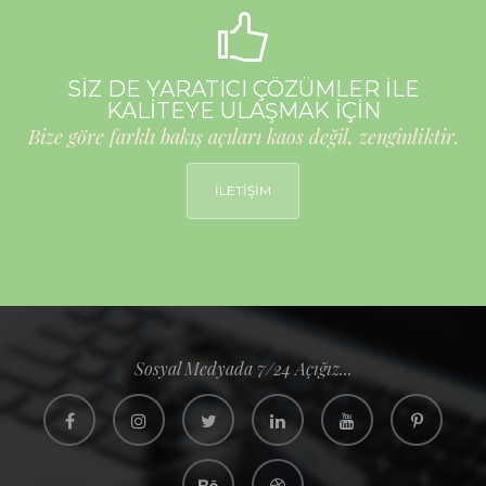
SİZ DE YARATICI ÇÖZÜMLER İLE
KALİTEYE ULAŞMAK İÇİN
Bize göre farklı bakış açıları kaos değil, zenginliktir.
İLETİŞİM
Sosyal Medyada 7/24 Açığız...