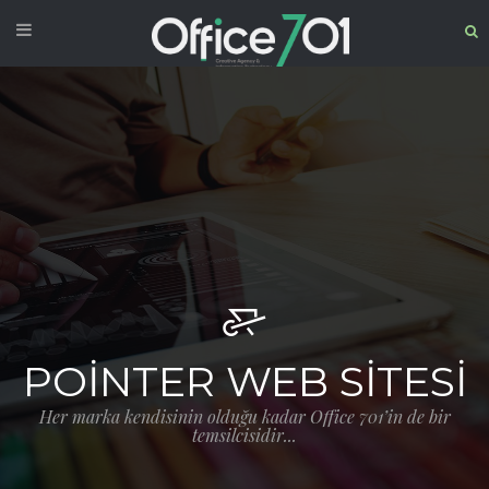
POINTER WEB SITESI
Her marka kendisinin olduğu kadar Office 701’in de bir
temsilcisidir...