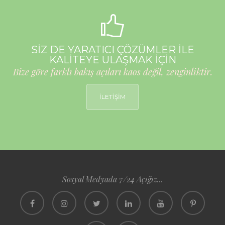
SİZ DE YARATICI ÇÖZÜMLER İLE
KALİTEYE ULAŞMAK İÇİN
Bize göre farklı bakış açıları kaos değil, zenginliktir.
İLETİŞİM
Sosyal Medyada 7/24 Açığız...