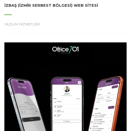
İZBAŞ (İZMIR SERBEST BÖLGESI) WEB SITESI
YAZILIM HİZMETLERİ