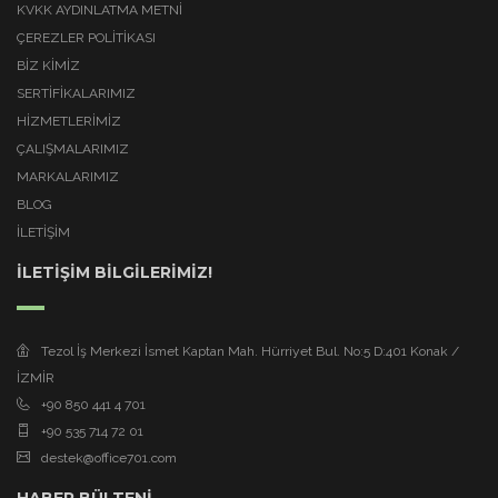
KVKK AYDINLATMA METNI
ÇEREZLER POLITIKASI
BİZ KİMİZ
SERTİFİKALARIMIZ
HİZMETLERİMİZ
ÇALIŞMALARIMIZ
MARKALARIMIZ
BLOG
İLETİŞİM
İLETİŞİM BİLGİLERİMİZ!
Tezol İş Merkezi İsmet Kaptan Mah. Hürriyet Bul. No:5 D:401 Konak /
İZMİR
+90 850 441 4 701
+90 535 714 72 01
destek@office701.com
HABER BÜLTENİ