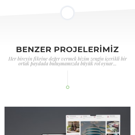
BENZER PROJELERİMİZ
Her bireyin fikrine değer vermek bizim zengin içerikli bir
ortak paydada buluşmamızda büyük rol oynar...