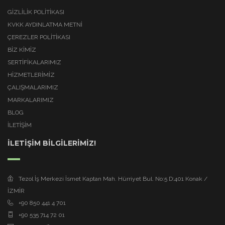
GIZLILIK POLITIKASI
KVKK AYDINLATMA METNI
ÇEREZLER POLITIKASI
BİZ KİMİZ
SERTİFİKALARIMIZ
HİZMETLERİMİZ
ÇALIŞMALARIMIZ
MARKALARIMIZ
BLOG
İLETİŞİM
İLETİŞİM BİLGİLERİMİZ!
Tezol İş Merkezi İsmet Kaptan Mah. Hürriyet Bul. No:5 D:401 Konak /
İZMİR
+90 850 441 4 701
+90 535 714 72 01