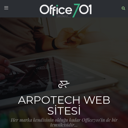
ARPOTECH WEB
SITESI
Her marka kendisinin olduğu kadar Office701’in de bir
temsilcisidir...