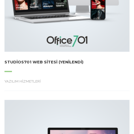
STUDIOS701 WEB SITESI (YENILENDI)
YAZILIM HİZMETLERİ