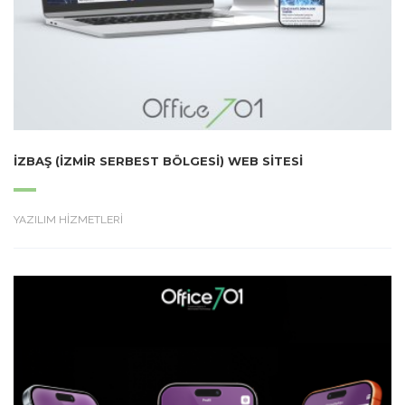
İZBAŞ (İZMIR SERBEST BÖLGESI) WEB SITESI
YAZILIM HİZMETLERİ