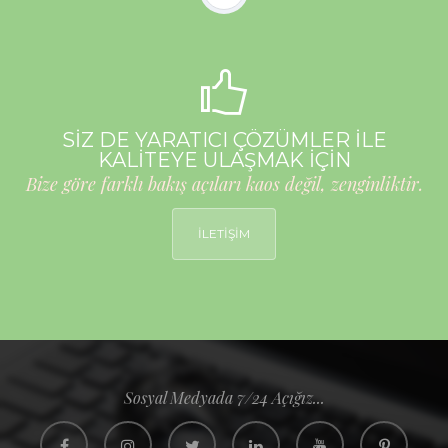
SİZ DE YARATICI ÇÖZÜMLER İLE
KALİTEYE ULAŞMAK İÇİN
Bize göre farklı bakış açıları kaos değil, zenginliktir.
İLETİŞİM
Sosyal Medyada 7/24 Açığız...