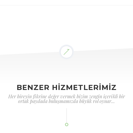
BENZER HİZMETLERİMİZ
Her bireyin fikrine değer vermek bizim zengin içerikli bir
ortak paydada buluşmamızda büyük rol oynar...