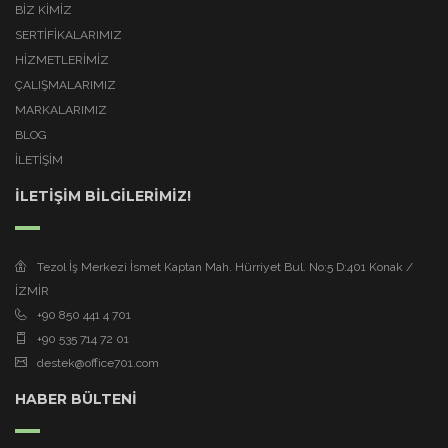
BİZ KİMİZ
SERTİFİKALARIMIZ
HİZMETLERİMİZ
ÇALIŞMALARIMIZ
MARKALARIMIZ
BLOG
İLETİŞİM
İLETİŞİM BİLGİLERİMİZ!
Tezol İş Merkezi İsmet Kaptan Mah. Hürriyet Bul. No:5 D:401 Konak /
İZMİR
+90 850 441 4 701
+90 535 714 72 01
destek@office701.com
HABER BÜLTENİ