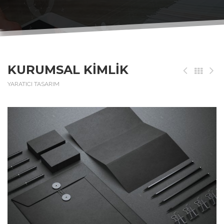
KURUMSAL KİMLİK
YARATICI TASARIM