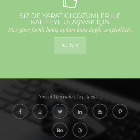
SİZ DE YARATICI ÇÖZÜMLER İLE
KALİTEYE ULAŞMAK İÇİN
Bize göre farklı bakış açıları kaos değil, zenginliktir.
İLETİŞİM
Sosyal Medyada 7/24 Açığız...