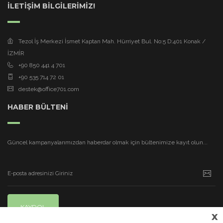
İLETİŞİM BİLGİLERİMİZ!
Tezol İş Merkezi İsmet Kaptan Mah. Hürriyet Bul. No:5 D:401 Konak /
İZMİR
+90 850 441 4 701
+90 535 714 72 01
destek@office701.com
HABER BÜLTENİ
Güncel kampanyalarımızdan haberdar olmak için bültenimize kayıt olun...
KAYDOL
x