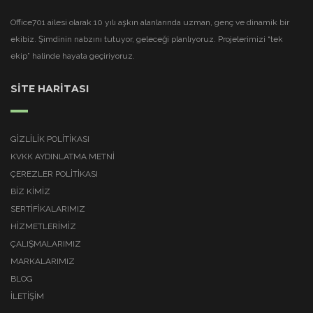
Office701 ailesi olarak 10 yılı aşkın alanlarında uzman, genç ve dinamik bir
ekibiz. Şimdinin nabzını tutuyor, geleceği planlıyoruz. Projelerimizi “tek
ekip” halinde hayata geçiriyoruz.
SİTE HARİTASI
GIZLILIK POLITIKASI
KVKK AYDINLATMA METNI
ÇEREZLER POLITIKASI
BİZ KİMİZ
SERTİFİKALARIMIZ
HİZMETLERİMİZ
ÇALIŞMALARIMIZ
MARKALARIMIZ
BLOG
İLETİŞİM