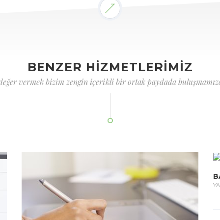
BENZER HİZMETLERİMİZ
 değer vermek bizim zengin içerikli bir ortak paydada buluşmamızd
B
YA