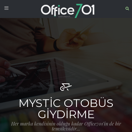
MYSTIC OTOBÜS
GIYDIRME
Her marka kendisinin olduğu kadar Office701’in de bir
temsilcisidir...