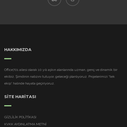
HAKKIMIZDA
Office701 ailesi olarak 10 yılı aşkın alanlarında uzman, genç ve dinamik bir
ekibiz. Şimdinin nabzını tutuyor, geleceği planlıyoruz. Projelerimizi “tek
ekip” halinde hayata geçiriyoruz.
SİTE HARİTASI
GIZLILIK POLITIKASI
KVKK AYDINLATMA METNI