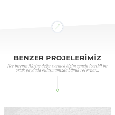
BENZER PROJELERİMİZ
Her bireyin fikrine değer vermek bizim zengin içerikli bir
ortak paydada buluşmamızda büyük rol oynar...