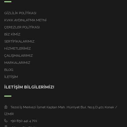
GIZLILIK POLITIKASI
KVKK AYDINLATMA METNI
ÇEREZLER POLITIKASI
BİZ KİMİZ
SERTİFİKALARIMIZ
HİZMETLERİMİZ
ÇALIŞMALARIMIZ
MARKALARIMIZ
BLOG
İLETİŞİM
İLETİŞİM BİLGİLERİMİZ!
Tezol İş Merkezi İsmet Kaptan Mah. Hürriyet Bul. No:5 D:401 Konak /
İZMİR
+90 850 441 4 701