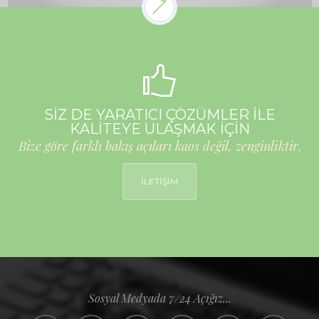
SİZ DE YARATICI ÇÖZÜMLER İLE
KALİTEYE ULAŞMAK İÇİN
Bize göre farklı bakış açıları kaos değil, zenginliktir.
İLETİŞİM
Sosyal Medyada 7/24 Açığız...