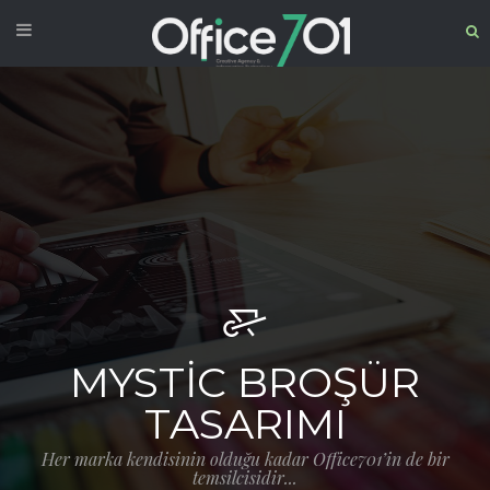
MYSTIC BROŞÜR
TASARIMI
Her marka kendisinin olduğu kadar Office701’in de bir
temsilcisidir...