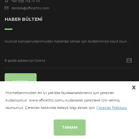
+90 535 714 72 01
destek@office701.com
HABER BÜLTENİ
Güncel kampanyalarımızdan haberdar olmak için bültenimize kayıt olun...
KAYDOL
x
Hizmetlerimizden en iyi şekilde faydalanabilmeniz için çerezler
kullanıyoruz. www.office701.com’u kullanarak çerezlere izin vermiş
olursunuz. Çerezler hakkında detaylı bilgi almak için:
Çerezler Politikası
TAMAM
© 2020
www.office701.com
| Tüm Hakları Saklıdır.