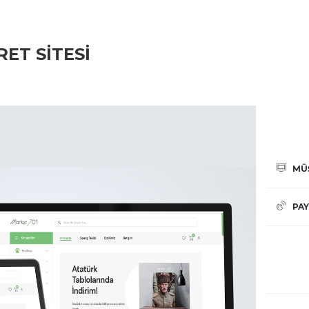
ET SITESI
MÜ
PAY