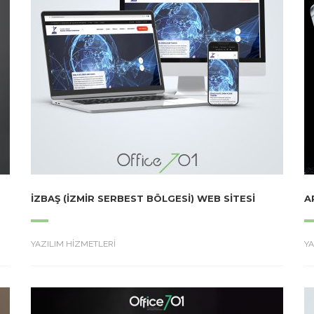
İZBAŞ (İZMIR SERBEST BÖLGESI) WEB SITESI
A
YAZILIM HİZMETLERİ
YA