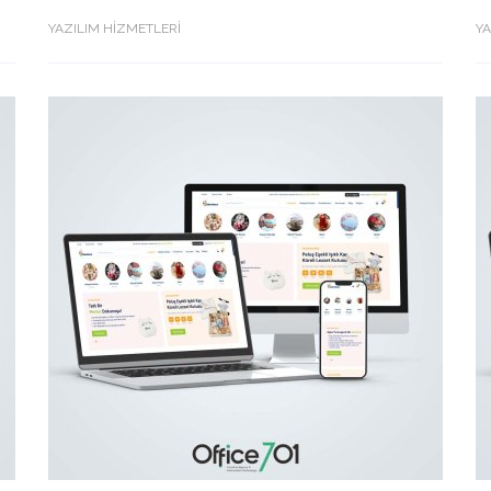
YAZILIM HİZMETLERİ
YA