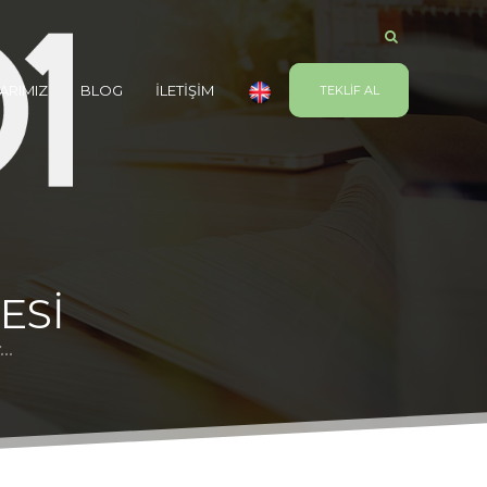
ARIMIZ
BLOG
İLETİŞİM
TEKLİF AL
ESI
..