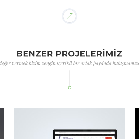
BENZER PROJELERİMİZ
 değer vermek bizim zengin içerikli bir ortak paydada buluşmamızd