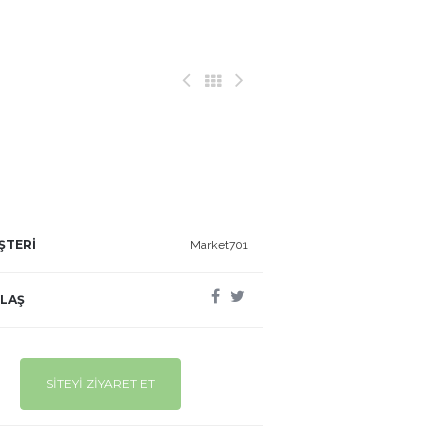
ŞTERİ
Market701
LAŞ
SİTEYİ ZİYARET ET