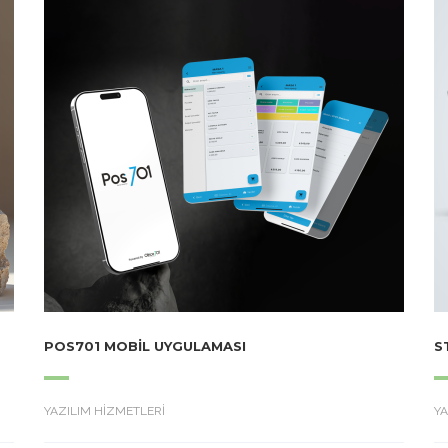
POS701 MOBIL UYGULAMASI
S
YAZILIM HİZMETLERİ
YA