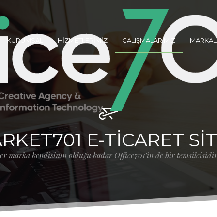
KURUMSAL
HİZMETLERİMİZ
ÇALIŞMALARIMIZ
MARKAL
RKET701 E-TICARET SIT
er marka kendisinin olduğu kadar Office701’in de bir temsilcisidir.