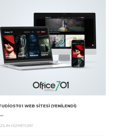
TUDIOS701 WEB SITESI (YENILENDI)
ZILIM HİZMETLERİ