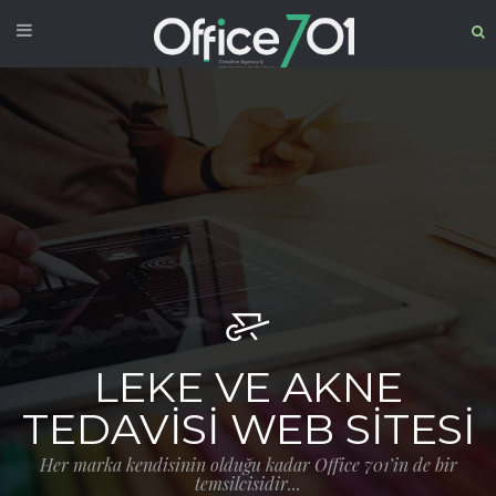
LEKE VE AKNE
TEDAVISI WEB SITESI
Her marka kendisinin olduğu kadar Office 701’in de bir
temsilcisidir...