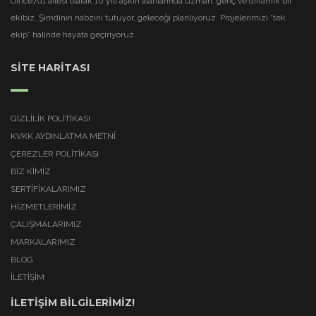
Office701 ailesi olarak 10 yılı aşkın alanlarında uzman, genç ve dinamik bir
ekibiz. Şimdinin nabzını tutuyor, geleceği planlıyoruz. Projelerimizi “tek
ekip” halinde hayata geçiriyoruz.
SİTE HARİTASI
GIZLILIK POLITIKASI
KVKK AYDINLATMA METNI
ÇEREZLER POLITIKASI
BİZ KİMİZ
SERTİFİKALARIMIZ
HİZMETLERİMİZ
ÇALIŞMALARIMIZ
MARKALARIMIZ
BLOG
İLETİŞİM
İLETİŞİM BİLGİLERİMİZ!