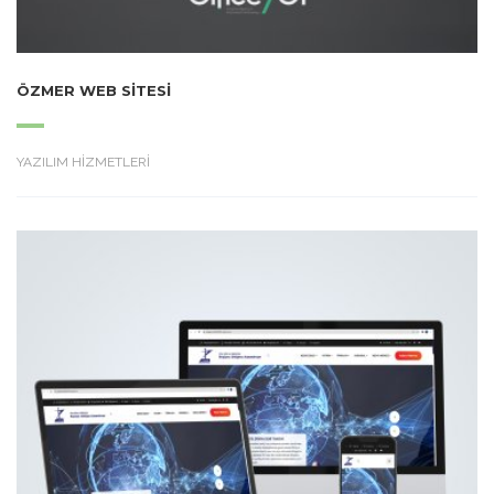
ÖZMER WEB SITESI
YAZILIM HİZMETLERİ