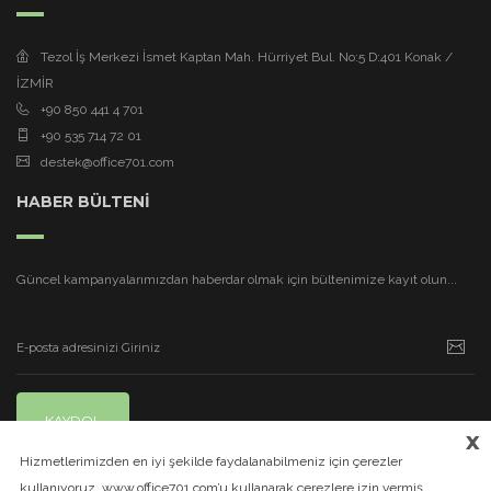
Tezol İş Merkezi İsmet Kaptan Mah. Hürriyet Bul. No:5 D:401 Konak /
İZMİR
+90 850 441 4 701
+90 535 714 72 01
destek@office701.com
HABER BÜLTENİ
Güncel kampanyalarımızdan haberdar olmak için bültenimize kayıt olun...
KAYDOL
x
Hizmetlerimizden en iyi şekilde faydalanabilmeniz için çerezler
kullanıyoruz. www.office701.com’u kullanarak çerezlere izin vermiş