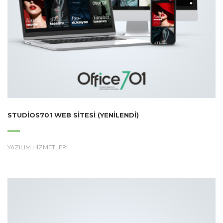
STUDIOS701 WEB SITESI (YENILENDI)
YAZILIM HİZMETLERİ