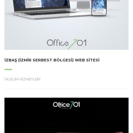
İZBAŞ (İZMIR SERBEST BÖLGESI) WEB SITESI
YAZILIM HİZMETLERİ