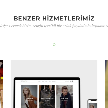
BENZER HİZMETLERİMİZ
 değer vermek bizim zengin içerikli bir ortak paydada buluşmamızd