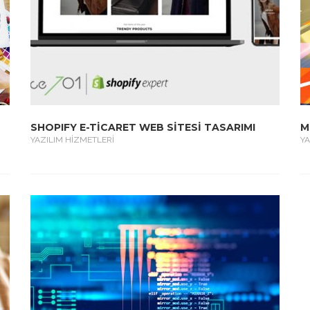
SHOPIFY E-TİCARET WEB SİTESİ TASARIMI
M
YAZILIM HİZMETLERİ
YA