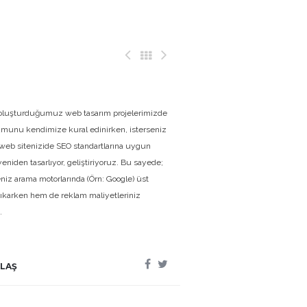
n oluşturduğumuz web tasarım projelerimizde
munu kendimize kural edinirken, isterseniz
eb sitenizide SEO standartlarına uygun
yeniden tasarlıyor, geliştiriyoruz. Bu sayede;
niz arama motorlarında (Örn: Google) üst
 çıkarken hem de reklam maliyetleriniz
.
LAŞ