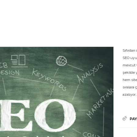
Sıfırda
SEO uyu
mevcut w
şekilde 
hem site
sıralara
azalıyor..
PAY