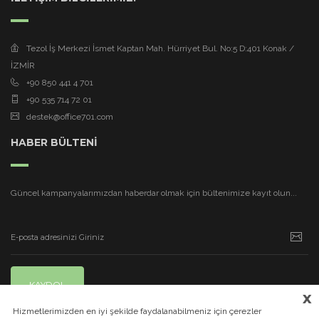
Tezol İş Merkezi İsmet Kaptan Mah. Hürriyet Bul. No:5 D:401 Konak /
İZMİR
+90 850 441 4 701
+90 535 714 72 01
destek@office701.com
HABER BÜLTENİ
Güncel kampanyalarımızdan haberdar olmak için bültenimize kayıt olun...
KAYDOL
x
Hizmetlerimizden en iyi şekilde faydalanabilmeniz için çerezler