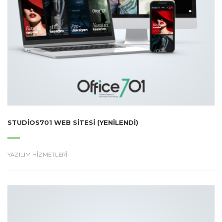
STUDIOS701 WEB SITESI (YENILENDI)
YAZILIM HİZMETLERİ