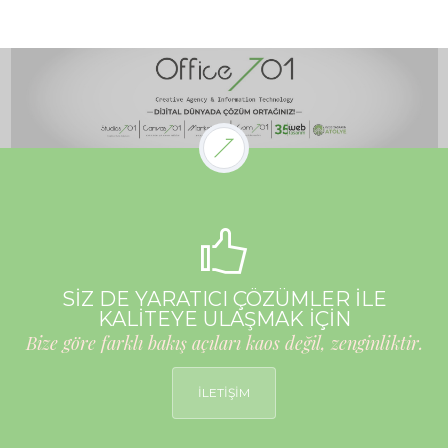
SİZ DE YARATICI ÇÖZÜMLER İLE
KALİTEYE ULAŞMAK İÇİN
Bize göre farklı bakış açıları kaos değil, zenginliktir.
İLETİŞİM