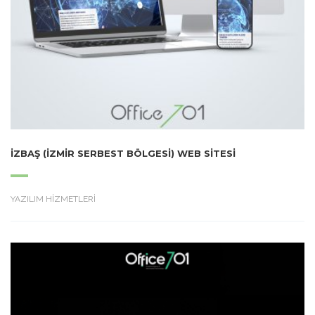
İZBAŞ (İZMIR SERBEST BÖLGESI) WEB SITESI
YAZILIM HİZMETLERİ