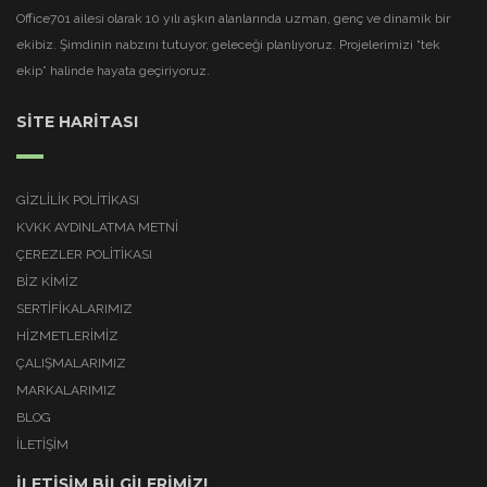
Office701 ailesi olarak 10 yılı aşkın alanlarında uzman, genç ve dinamik bir
ekibiz. Şimdinin nabzını tutuyor, geleceği planlıyoruz. Projelerimizi “tek
ekip” halinde hayata geçiriyoruz.
SİTE HARİTASI
GIZLILIK POLITIKASI
KVKK AYDINLATMA METNI
ÇEREZLER POLITIKASI
BİZ KİMİZ
SERTİFİKALARIMIZ
HİZMETLERİMİZ
ÇALIŞMALARIMIZ
MARKALARIMIZ
BLOG
İLETİŞİM
İLETİŞİM BİLGİLERİMİZ!