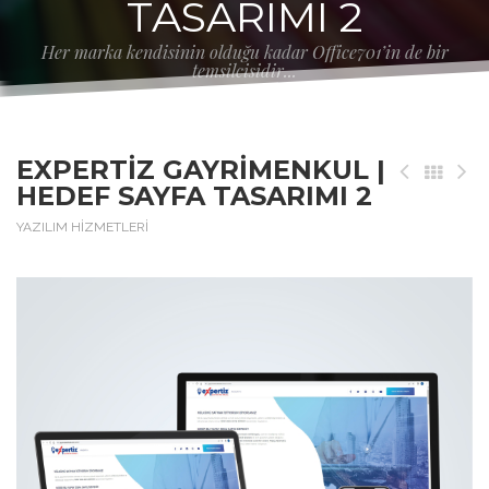
TASARIMI 2
Her marka kendisinin olduğu kadar Office701’in de bir
temsilcisidir...
EXPERTIZ GAYRIMENKUL |
HEDEF SAYFA TASARIMI 2
YAZILIM HİZMETLERİ