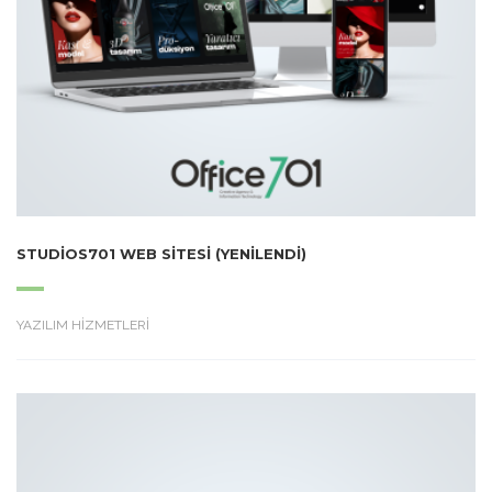
STUDIOS701 WEB SITESI (YENILENDI)
YAZILIM HİZMETLERİ