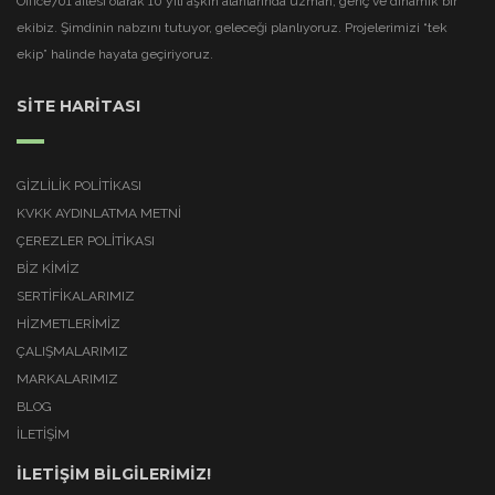
Office701 ailesi olarak 10 yılı aşkın alanlarında uzman, genç ve dinamik bir
ekibiz. Şimdinin nabzını tutuyor, geleceği planlıyoruz. Projelerimizi “tek
ekip” halinde hayata geçiriyoruz.
SİTE HARİTASI
GIZLILIK POLITIKASI
KVKK AYDINLATMA METNI
ÇEREZLER POLITIKASI
BİZ KİMİZ
SERTİFİKALARIMIZ
HİZMETLERİMİZ
ÇALIŞMALARIMIZ
MARKALARIMIZ
BLOG
İLETİŞİM
İLETİŞİM BİLGİLERİMİZ!