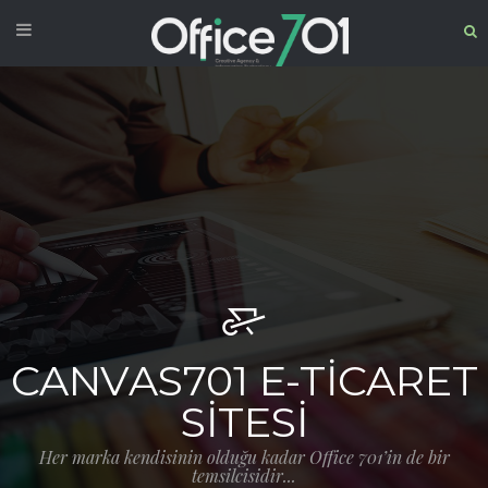
CANVAS701 E-TICARET
SITESI
Her marka kendisinin olduğu kadar Office 701’in de bir
temsilcisidir...