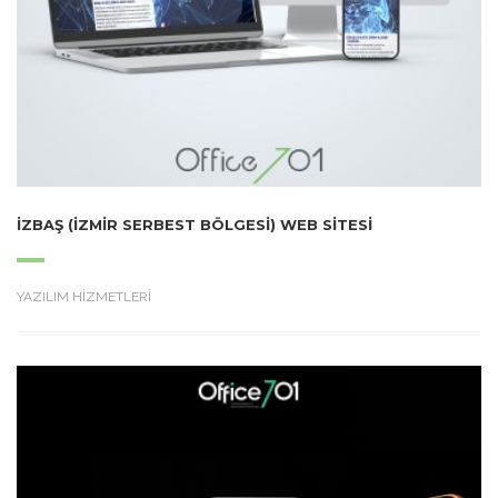
İZBAŞ (İZMIR SERBEST BÖLGESI) WEB SITESI
YAZILIM HİZMETLERİ