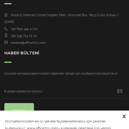
Tezol İş Merkezi İsmet Kaptan Mah. Hürriyet Bul. No:5 D:401 Konak /
İZMİR
+90 850 441 4 701
+90 535 714 72 01
destek@office701.com
HABER BÜLTENİ
Güncel kampanyalarımızdan haberdar olmak için bültenimize kayıt olun...
KAYDOL
x
Hizmetlerimizden en iyi şekilde faydalanabilmeniz için çerezler
kullanıyoruz. www.office701.com’u kullanarak çerezlere izin vermiş