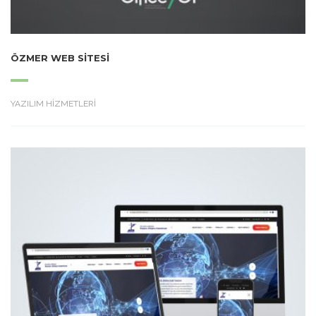
ÖZMER WEB SITESI
YAZILIM HİZMETLERİ