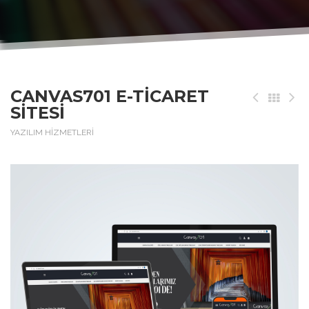
CANVAS701 E-TICARET
SITESI
YAZILIM HİZMETLERİ