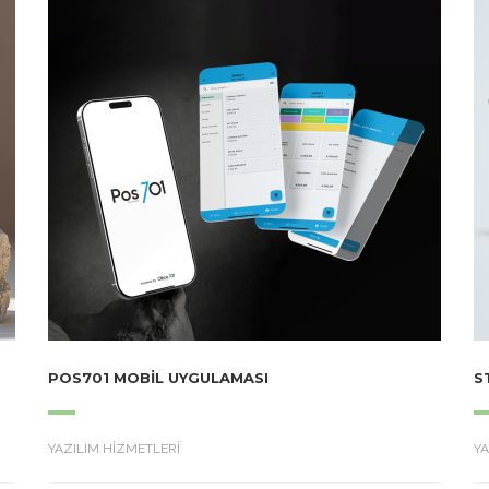
POS701 MOBIL UYGULAMASI
S
YAZILIM HİZMETLERİ
YA