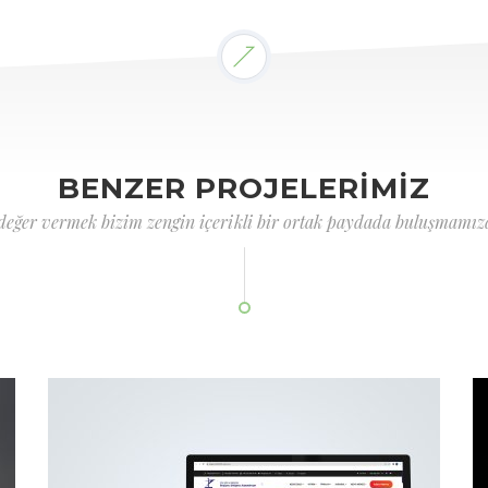
BENZER PROJELERİMİZ
 değer vermek bizim zengin içerikli bir ortak paydada buluşmamızd