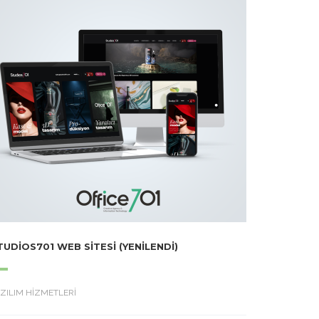
TUDIOS701 WEB SITESI (YENILENDI)
ZILIM HİZMETLERİ