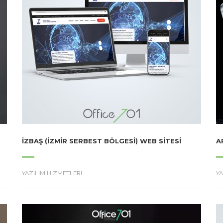
İZBAŞ (İZMIR SERBEST BÖLGESI) WEB SITESI
A
YAZILIM HİZMETLERİ
YA