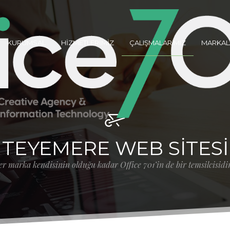
KURUMSAL
HİZMETLERİMİZ
ÇALIŞMALARIMIZ
MARKAL
TEYEMERE WEB SITESI
r marka kendisinin olduğu kadar Office 701’in de bir temsilcisidir