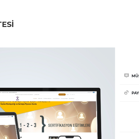
ESI
MÜ
PAY