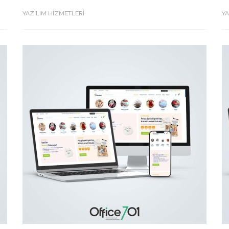
YAZILIM HİZMETLERİ
YA