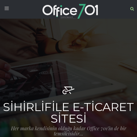
SIHIRLIFILE E-TICARET
SITESI
Her marka kendisinin olduğu kadar Office 701’in de bir
temsilcisidir...