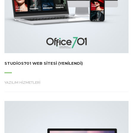
STUDIOS701 WEB SITESI (YENILENDI)
YAZILIM HİZMETLERİ