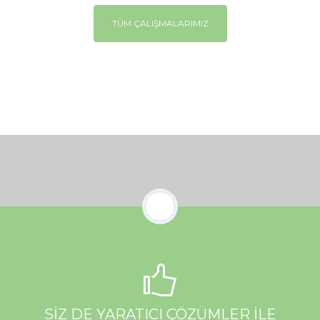
TÜM ÇALIŞMALARIMIZ
SİZ DE YARATICI ÇÖZÜMLER İLE