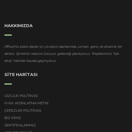
HAKKIMIZDA
Office701 ailesi olarak 10 yılı aşkın alanlarında uzman, genç ve dinamik bir
ekibiz. Şimdinin nabzını tutuyor, geleceği planlıyoruz. Projelerimizi “tek
ekip” halinde hayata geçiriyoruz.
SİTE HARİTASI
GIZLILIK POLITIKASI
KVKK AYDINLATMA METNI
ÇEREZLER POLITIKASI
BİZ KİMİZ
SERTİFİKALARIMIZ