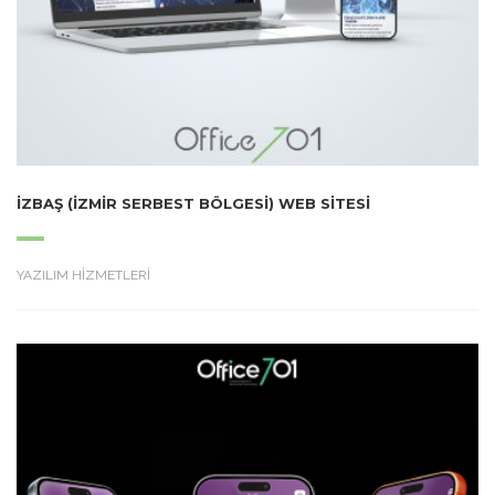
İZBAŞ (İZMIR SERBEST BÖLGESI) WEB SITESI
YAZILIM HİZMETLERİ