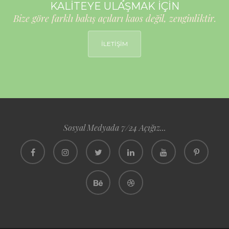
KALİTEYE ULAŞMAK İÇİN
Bize göre farklı bakış açıları kaos değil, zenginliktir.
İLETİŞİM
Sosyal Medyada 7/24 Açığız...