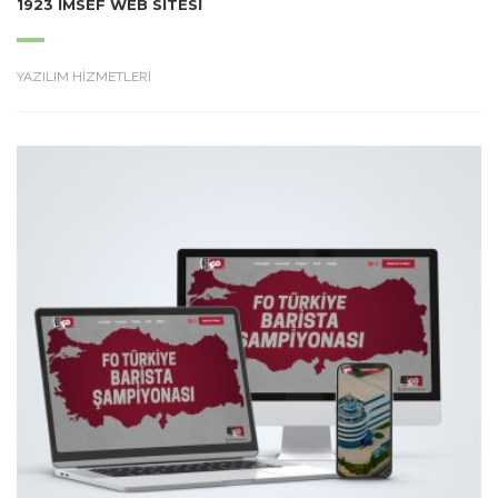
1923 İMSEF WEB SITESI
YAZILIM HİZMETLERİ