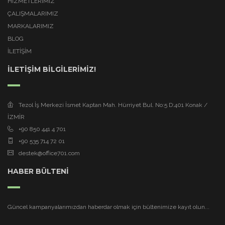
HİZMETLERİMİZ
ÇALIŞMALARIMIZ
MARKALARIMIZ
BLOG
İLETİŞİM
İLETİŞİM BİLGİLERİMİZ!
Tezol İş Merkezi İsmet Kaptan Mah. Hürriyet Bul. No:5 D:401 Konak /
İZMİR
+90 850 441 4 701
+90 535 714 72 01
destek@office701.com
HABER BÜLTENİ
Güncel kampanyalarımızdan haberdar olmak için bültenimize kayıt olun...