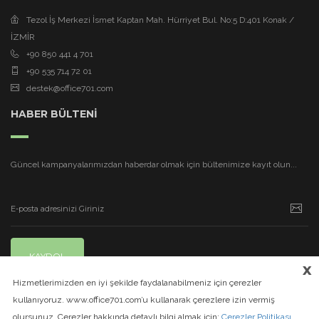
Tezol İş Merkezi İsmet Kaptan Mah. Hürriyet Bul. No:5 D:401 Konak /
İZMİR
+90 850 441 4 701
+90 535 714 72 01
destek@office701.com
HABER BÜLTENİ
Güncel kampanyalarımızdan haberdar olmak için bültenimize kayıt olun...
KAYDOL
x
Hizmetlerimizden en iyi şekilde faydalanabilmeniz için çerezler
kullanıyoruz. www.office701.com’u kullanarak çerezlere izin vermiş
olursunuz. Çerezler hakkında detaylı bilgi almak için:
Çerezler Politikası