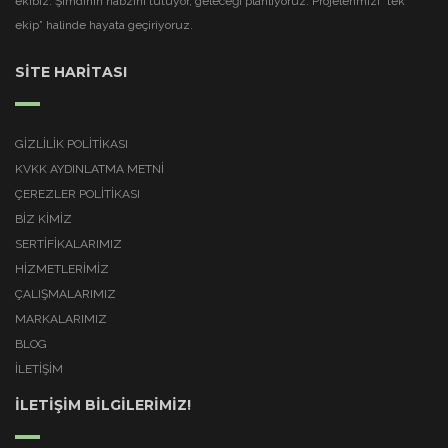
ekibiz. Şimdinin nabzını tutuyor, geleceği planlıyoruz. Projelerimizi “tek
ekip” halinde hayata geçiriyoruz.
SİTE HARİTASI
GIZLILIK POLITIKASI
KVKK AYDINLATMA METNI
ÇEREZLER POLITIKASI
BİZ KİMİZ
SERTİFİKALARIMIZ
HİZMETLERİMİZ
ÇALIŞMALARIMIZ
MARKALARIMIZ
BLOG
İLETİŞİM
İLETİŞİM BİLGİLERİMİZ!