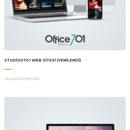
STUDIOS701 WEB SITESI (YENILENDI)
YAZILIM HİZMETLERİ