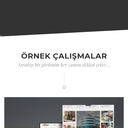
ÖRNEK ÇALIŞMALAR
Sıradışı bir görünüm her zaman dikkat çeker...