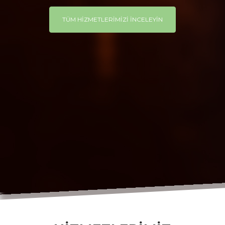
TÜM HİZMETLERİMİZİ İNCELEYİN