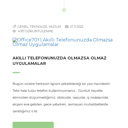
GENEL, TEKNOLOJİ, YAZILIM
21.11.2022
4317 GÖRÜNTÜLENME
AKILLI TELEFONUNUZDA OLMAZSA OLMAZ
UYGULAMALAR
Bugün sizlere herkesin ilgisini çekebileceği bir yazı hazırladık!
Tabii hala tuşlu telefon kullanmıyorsanız… Günlük hayatta
elimizden düşürmediğimiz, otobüste, vapurda, iş molalarında,
akşam eve gelirlen, gece yatarken, sarmayan muhabbetlerde
sarıldığımız o te..