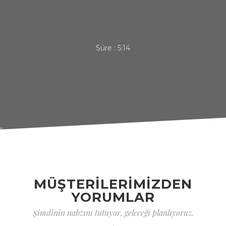
Süre :
5:14
MÜŞTERİLERİMİZDEN
YORUMLAR
Şimdinin nabzını tutuyor, geleceği planlıyoruz.