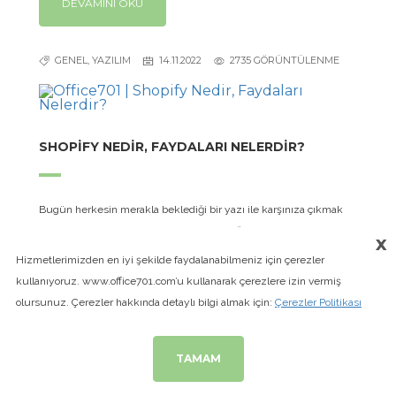
DEVAMINI OKU
GENEL, YAZILIM
14.11.2022
2735 GÖRÜNTÜLENME
SHOPIFY NEDIR, FAYDALARI NELERDIR?
Bugün herkesin merakla beklediği bir yazı ile karşınıza çıkmak
istedik. Herkesin kolaylıkla kullanabileceği birçok faydası olan
x
Shopify nedir ve nasıl kullanılır, faydaları nelerdir bugünkü
Hizmetlerimizden en iyi şekilde faydalanabilmeniz için çerezler
konumuzun başlıkları
kullanıyoruz. www.office701.com’u kullanarak çerezlere izin vermiş
olursunuz. Çerezler hakkında detaylı bilgi almak için:
Çerezler Politikası
DEVAMINI OKU
TAMAM
GENEL, TASARIM
07.11.2022
3042 GÖRÜNTÜLENME