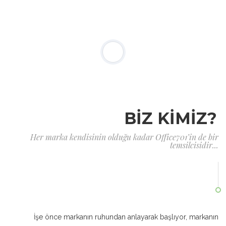
BİZ KİMİZ?
Her marka kendisinin olduğu kadar Office701’in de bir
temsilcisidir...
İşe önce markanın ruhundan anlayarak başlıyor, markanın