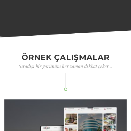
ÖRNEK ÇALIŞMALAR
Sıradışı bir görünüm her zaman dikkat çeker...