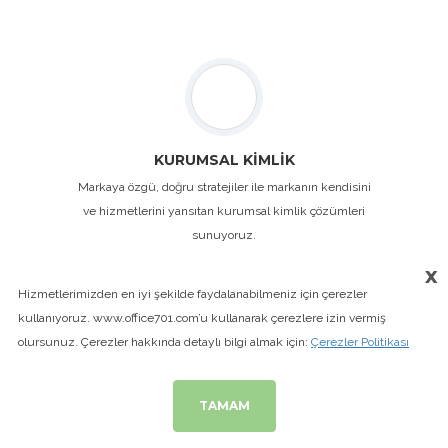
KURUMSAL KİMLİK
Markaya özgü, doğru stratejiler ile markanın kendisini
ve hizmetlerini yansıtan kurumsal kimlik çözümleri
sunuyoruz.
x
Hizmetlerimizden en iyi şekilde faydalanabilmeniz için çerezler
kullanıyoruz. www.office701.com’u kullanarak çerezlere izin vermiş
olursunuz. Çerezler hakkında detaylı bilgi almak için:
Çerezler Politikası
TAMAM
SOSYAL MEDYA İÇERİK YÖNETİMİ