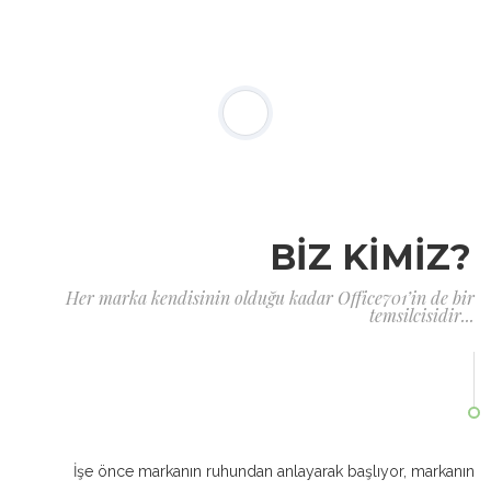
BİZ KİMİZ?
Her marka kendisinin olduğu kadar Office701’in de bir
temsilcisidir...
İşe önce markanın ruhundan anlayarak başlıyor, markanın