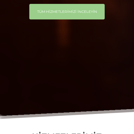
TÜM HİZMETLERİMİZİ İNCELEYİN