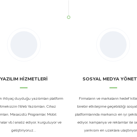
YAZILIM HİZMETLERİ
SOSYAL MEDYA YÖNET
n ihtiyaç duyduğu yazılımları platform
Firmaların ve markaların hedef kitlel
etmeksizin (Web Yazılımları, Cihaz
birebir etkileşime geçebildiği sosy
ımları, Masaüstü Programlar, Mobil
platformlarında markanızı en iyi şekil
lar vb.) analiz ediyor, kurguluyor ve
ediyor, kampanya ve reklamlar ile s
geliştiriyoruz...
yankısını en uzaklara ulaştırıyo