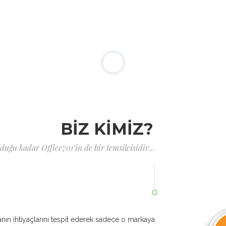
BİZ KİMİZ?
uğu kadar Office701’in de bir temsilcisidir...
nın ihtiyaçlarını tespit ederek sadece o markaya