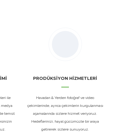
İMİ
PRODÜKSİYON HİZMETLERİ
eri ile
Havadan & Yerden fotoğraf ve video
al medya
çekimlerinde, ayrıca çekimlerin kurgulanması
de temsil
aşamalarında sizlere hizmet veriyoruz.
esinizin
Hedeflerinizi, hayal gücümüzle bir araya
ruz.
getirerek sizlere sunuyoruz.