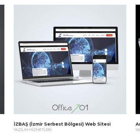
İZBAŞ (İzmir Serbest Bölgesi) Web Sitesi
A
YAZILIM HİZMETLERİ
YA