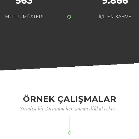
563
9.866
MUTLU MÜŞTERİ
İÇİLEN KAHVE
ÖRNEK ÇALIŞMALAR
Sıradışı bir görünüm her zaman dikkat çeker...