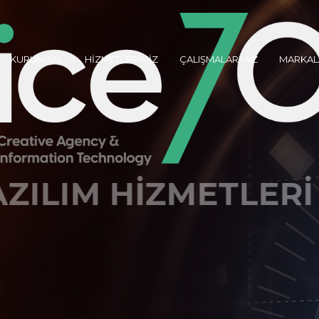
KURUMSAL
HİZMETLERİMİZ
ÇALIŞMALARIMIZ
MARKAL
YAZILIM HİZMETLER
Creative Agency & Information Technology
TÜM HİZMETLERİMİZİ İNCELEYİN