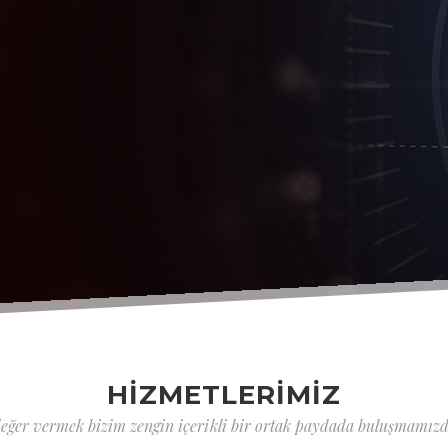
HİZMETLERİMİZ
değer vermek bizim zengin içerikli bir ortak paydada buluşmamız