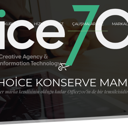
KURUMSAL
HİZMETLERİMİZ
ÇALIŞMALARIMIZ
MARKAL
HOICE KONSERVE MAMA
er marka kendisinin olduğu kadar Office701’in de bir temsilcisidir.