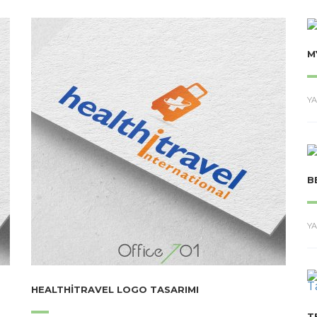
M
YA
B
YA
HEALTHITRAVEL LOGO TASARIMI
T