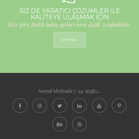
SİZ DE YARATICI ÇÖZÜMLER İLE
KALİTEYE ULAŞMAK İÇİN
Bize göre farklı bakış açıları kaos değil, zenginliktir.
İLETİŞİM
Sosyal Medyada 7/24 Açığız...