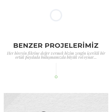
BENZER PROJELERİMİZ
Her bireyin fikrine değer vermek bizim zengin içerikli bir
ortak paydada buluşmamızda büyük rol oynar...