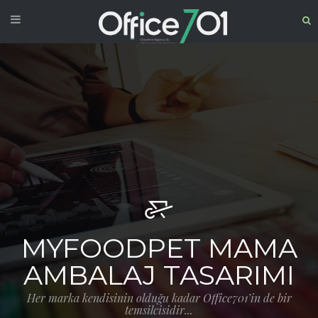
MYFOODPET MAMA
AMBALAJ TASARIMI
Her marka kendisinin olduğu kadar Office701’in de bir
temsilcisidir...