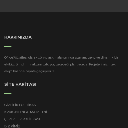
HAKKIMIZDA
Office701 ailesi olarak 10 yılı aşkın alanlarında uzman, genç ve dinamik bir
ekibiz. Şimdinin nabzını tutuyor, geleceği planlıyoruz. Projelerimizi “tek
ekip” halinde hayata geçiriyoruz.
SİTE HARİTASI
GIZLILIK POLITIKASI
KVKK AYDINLATMA METNI
ÇEREZLER POLITIKASI
BİZ KİMİZ