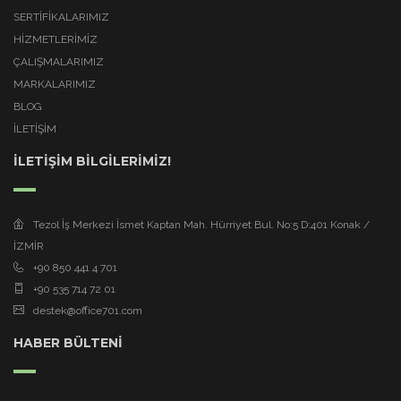
SERTİFİKALARIMIZ
HİZMETLERİMİZ
ÇALIŞMALARIMIZ
MARKALARIMIZ
BLOG
İLETİŞİM
İLETİŞİM BİLGİLERİMİZ!
Tezol İş Merkezi İsmet Kaptan Mah. Hürriyet Bul. No:5 D:401 Konak /
İZMİR
+90 850 441 4 701
+90 535 714 72 01
destek@office701.com
HABER BÜLTENİ