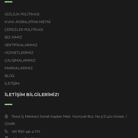
GIZLILIK POLITIKASI
KVKK AYDINLATMA METNI
ÇEREZLER POLITIKASI
BİZ KİMİZ
SERTİFİKALARIMIZ
HİZMETLERİMİZ
ÇALIŞMALARIMIZ
MARKALARIMIZ
BLOG
İLETİŞİM
İLETİŞİM BİLGİLERİMİZ!
Tezol İş Merkezi İsmet Kaptan Mah. Hürriyet Bul. No:5 D:401 Konak /
İZMİR
+90 850 441 4 701