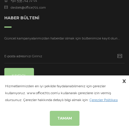
+90 535 714 72 01
destek@office701.com
HABER BÜLTENİ
Güncel kampanyalarımızdan haberdar olmak için bültenimize kayıt olun...
KAYDOL
x
Hizmetlerimizden en iyi şekilde faydalanabilmeniz için çerezler
kullanıyoruz. www.office701.com’u kullanarak çerezlere izin vermiş
olursunuz. Çerezler hakkında detaylı bilgi almak için:
Çerezler Politikası
TAMAM
© 2020
www.office701.com
| Tüm Hakları Saklıdır.