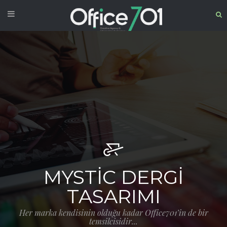
MYSTIC DERGI
TASARIMI
Her marka kendisinin olduğu kadar Office701’in de bir
temsilcisidir...