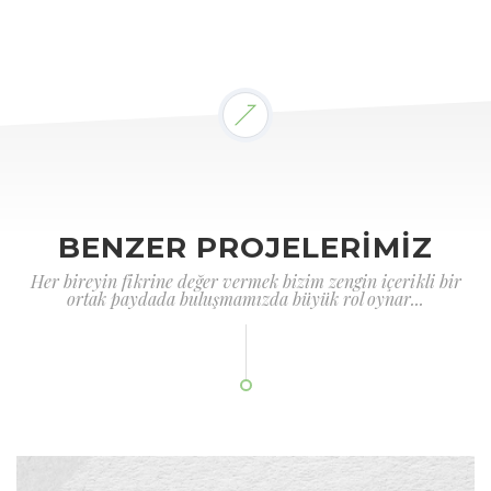
BENZER PROJELERİMİZ
Her bireyin fikrine değer vermek bizim zengin içerikli bir
ortak paydada buluşmamızda büyük rol oynar...