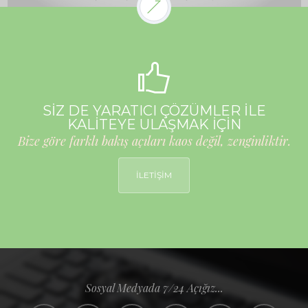
SİZ DE YARATICI ÇÖZÜMLER İLE
KALİTEYE ULAŞMAK İÇİN
Bize göre farklı bakış açıları kaos değil, zenginliktir.
İLETİŞİM
Sosyal Medyada 7/24 Açığız...