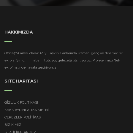
HAKKIMIZDA
Office701 ailesi olarak 10 yılı aşkın alanlarında uzman, genç ve dinamik bir
ekibiz. Şimdinin nabzını tutuyor, geleceği planlıyoruz. Projelerimizi “tek
ekip” halinde hayata geçiriyoruz.
SİTE HARİTASI
GIZLILIK POLITIKASI
KVKK AYDINLATMA METNI
ÇEREZLER POLITIKASI
BİZ KİMİZ
SERTİFİKALARIMIZ