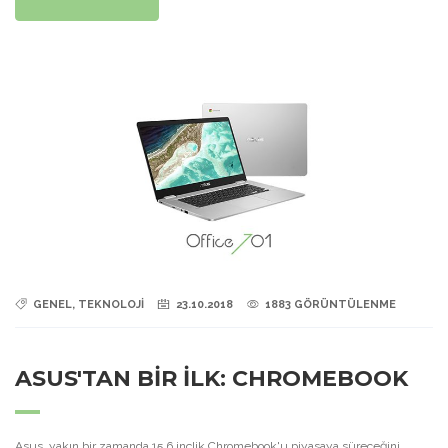
GENEL, TEKNOLOJİ
23.10.2018
1883 GÖRÜNTÜLENME
ASUS'TAN BİR İLK: CHROMEBOOK
Asus, yakın bir zamanda 15.6 inçlik Chromebook'u piyasaya süreceğini