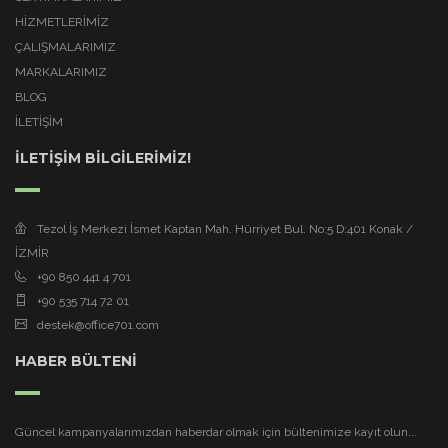
HİZMETLERİMİZ
ÇALIŞMALARIMIZ
MARKALARIMIZ
BLOG
İLETİŞİM
İLETİŞİM BİLGİLERİMİZ!
Tezol İş Merkezi İsmet Kaptan Mah. Hürriyet Bul. No:5 D:401 Konak /
İZMİR
+90 850 441 4 701
+90 535 714 72 01
destek@office701.com
HABER BÜLTENİ
Güncel kampanyalarımızdan haberdar olmak için bültenimize kayıt olun...