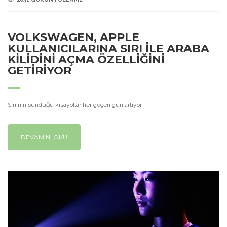
VOLKSWAGEN, APPLE
KULLANICILARINA SIRI İLE ARABA
KİLİDİNİ AÇMA ÖZELLİĞİNİ
GETİRİYOR
Siri'nin sunduğu kısayollar her geçen gün artıyor.
DEVAMINI OKU