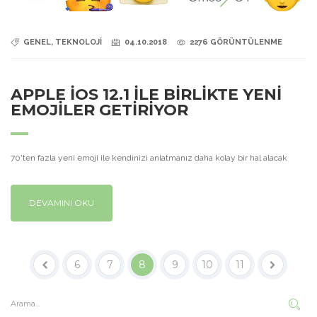
GENEL, TEKNOLOJİ
04.10.2018
2276 GÖRÜNTÜLENME
APPLE IOS 12.1 İLE BİRLİKTE YENİ
EMOJİLER GETİRİYOR
70'ten fazla yeni emoji ile kendinizi anlatmanız daha kolay bir hal alacak
DEVAMINI OKU
6
7
8
9
10
11