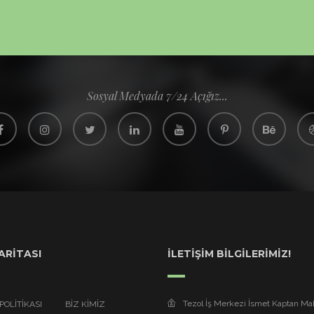
Sosyal Medyada 7/24 Açığız...
ARİTASI
İLETİŞİM BİLGİLERİMİZ!
Tezol İş Merkezi İsmet Kaptan Ma
 POLITIKASI
BİZ KİMİZ