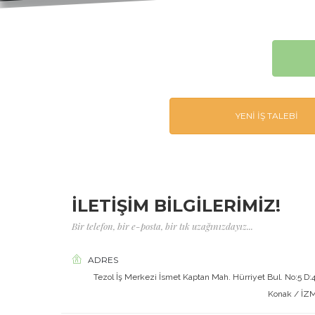
YENI İŞ TALEBI
İLETİŞİM BİLGİLERİMİZ!
Bir telefon, bir e-posta, bir tık uzağınızdayız...
ADRES
Tezol İş Merkezi İsmet Kaptan Mah. Hürriyet Bul. No:5 D:
Konak / İZ