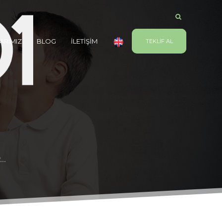
ARIMIZ
BLOG
İLETİŞİM
TEKLİF AL
..