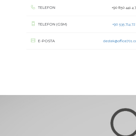
TELEFON
+90 850 441 4 
TELEFON (GSM)
+90 535 714 72
E-POSTA
destek@office701.