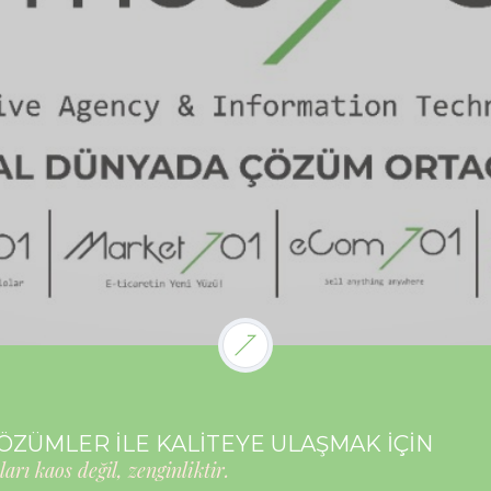
ÇÖZÜMLER İLE KALİTEYE ULAŞMAK İÇİN
ları kaos değil, zenginliktir.