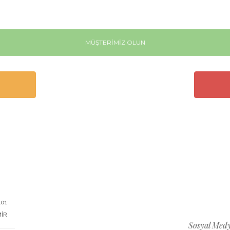
MÜŞTERİMİZ OLUN
401
MİR
Sosyal Medy