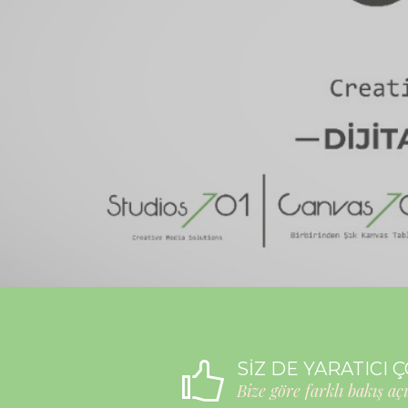
SİZ DE YARATICI 
Bize göre farklı bakış açı