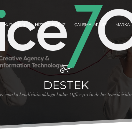
KURUMSAL
HİZMETLERİMİZ
ÇALIŞMALARIMIZ
MARKAL
DESTEK
er marka kendisinin olduğu kadar Office701’in de bir temsilcisidir.