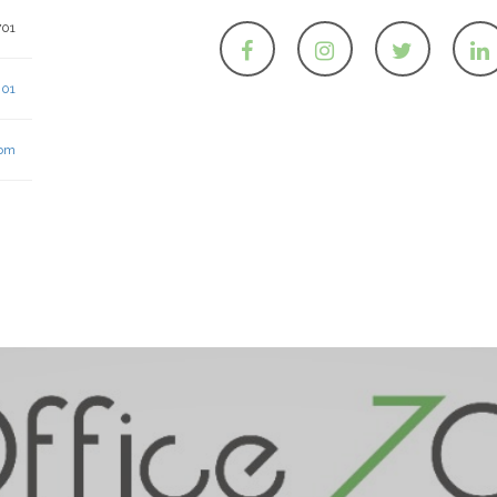
701
 01
com