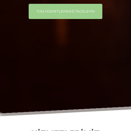
TÜM HİZMETLERİMİZİ İNCELEYİN