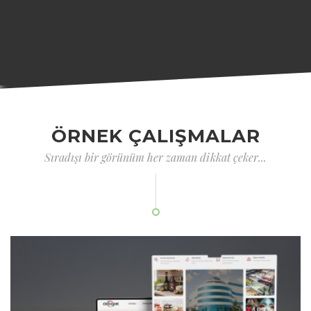
ÖRNEK ÇALIŞMALAR
Sıradışı bir görünüm her zaman dikkat çeker...