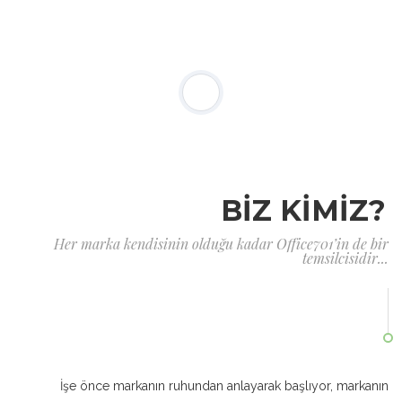
BİZ KİMİZ?
Her marka kendisinin olduğu kadar Office701’in de bir
temsilcisidir...
İşe önce markanın ruhundan anlayarak başlıyor, markanın