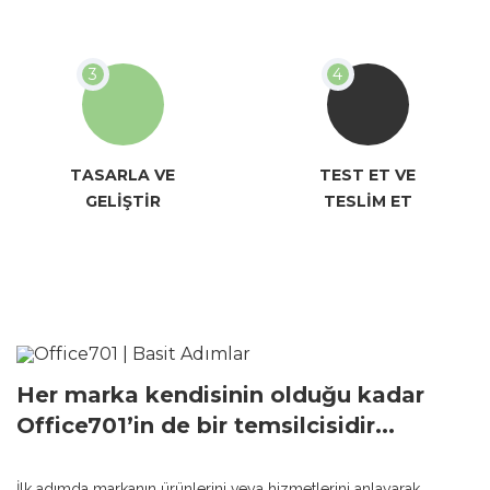
TASARLA VE
TEST ET VE
GELİŞTİR
TESLİM ET
Her marka kendisinin olduğu kadar
Office701’in de bir temsilcisidir...
İlk adımda markanın ürünlerini veya hizmetlerini anlayarak,