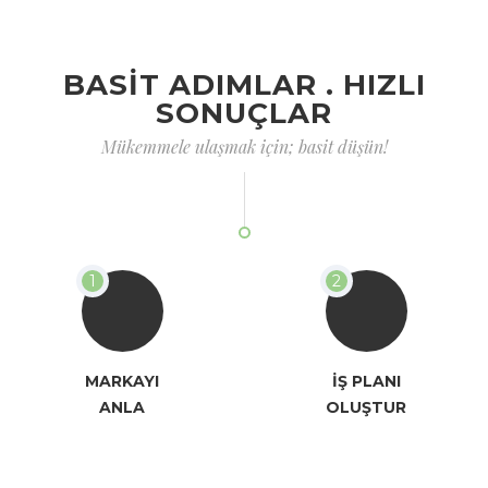
BASİT ADIMLAR . HIZLI
SONUÇLAR
Mükemmele ulaşmak için; basit düşün!
MARKAYI
İŞ PLANI
ANLA
OLUŞTUR