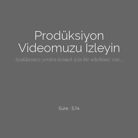
Prodüksiyon
Videomuzu İzleyin
Ayaklarınızı yerden kesmek için bir sebebimiz var...
Süre :
5:14