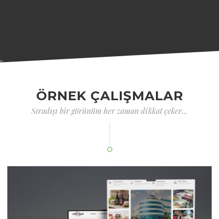
ÖRNEK ÇALIŞMALAR
Sıradışı bir görünüm her zaman dikkat çeker...