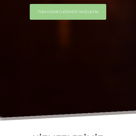
TÜM HİZMETLERİMİZİ İNCELEYİN