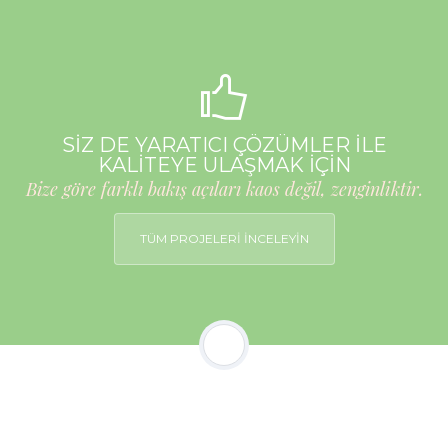
SİZ DE YARATICI ÇÖZÜMLER İLE
KALİTEYE ULAŞMAK İÇİN
Bize göre farklı bakış açıları kaos değil, zenginliktir.
TÜM PROJELERİ İNCELEYİN