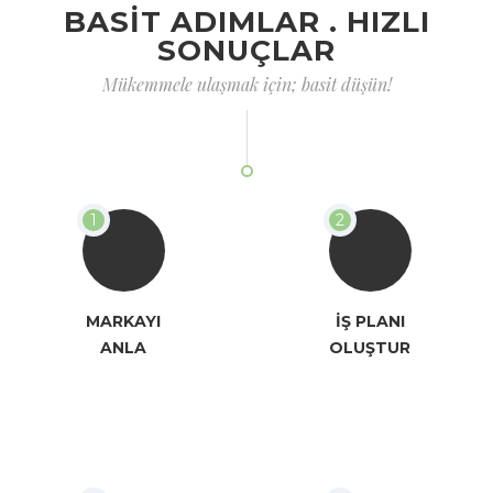
BASİT ADIMLAR . HIZLI
SONUÇLAR
Mükemmele ulaşmak için; basit düşün!
MARKAYI
İŞ PLANI
ANLA
OLUŞTUR