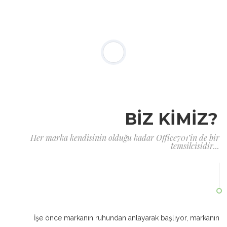
BİZ KİMİZ?
Her marka kendisinin olduğu kadar Office701’in de bir
temsilcisidir...
İşe önce markanın ruhundan anlayarak başlıyor, markanın