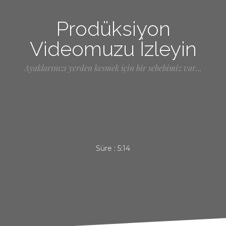
Prodüksiyon
Videomuzu İzleyin
Ayaklarınızı yerden kesmek için bir sebebimiz var...
Süre :
5:14