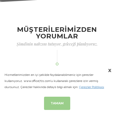
MÜŞTERİLERİMİZDEN
YORUMLAR
Şimdinin nabzını tutuyor, geleceği planlıyoruz.
x
Hizmetlerimizden en iyi şekilde faydalanabilmeniz için çerezler
kullanıyoruz. www.office701.com’u kullanarak çerezlere izin vermiş
olursunuz. Çerezler hakkında detaylı bilgi almak için:
Çerezler Politikası
Kurumsal Bahis Siteleri
OZAN ÖLMEZ
TAMAM
Ticaretin dijital dünyada ne demek olduğunu bize